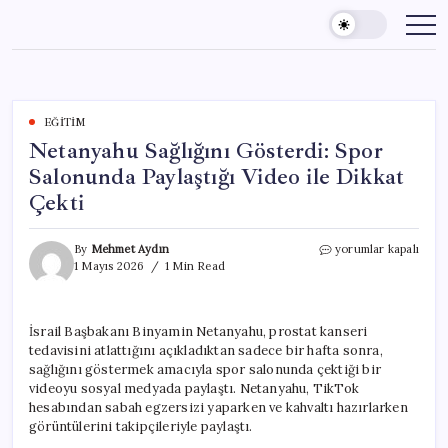
Skip
to
content
EĞITIM
Netanyahu Sağlığını Gösterdi: Spor
Salonunda Paylaştığı Video ile Dikkat
Çekti
Netanyahu
By
Mehmet Aydın
yorumlar kapalı
Sağlığını
1 Mayıs 2026
1 Min Read
Gösterdi:
Spor
Salonunda
İsrail Başbakanı Binyamin Netanyahu, prostat kanseri
Paylaştığı
tedavisini atlattığını açıkladıktan sadece bir hafta sonra,
Video
ile
sağlığını göstermek amacıyla spor salonunda çektiği bir
Dikkat
videoyu sosyal medyada paylaştı. Netanyahu, TikTok
Çekti
hesabından sabah egzersizi yaparken ve kahvaltı hazırlarken
için
görüntülerini takipçileriyle paylaştı.