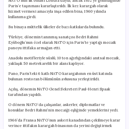
NATO’nun ilk binası Londra’daydı, ancak 1952’ye gelindiğinde
Paris’e taşınması kararlaştırıldı. İlk kez karargah olarak
hizmet vermesi amacıyla inşa edilen bina, 1960 yılında
kullanıma girdi.
Bu binaya müttefik ülkeler de bazı katkılarda bulundu.
Türkiye, dönemin tanınmış sanatçısı Bedri Rahmi
Eyüboğlu’nun özel olarak NATO için Paris’te yaptığı mozaik
panoyu ittifaka armağan etti.
Anadolu motifleriyle süslü, 10 ton ağırlığındaki anıtsal mozaik,
yaklaşık 50 metrekarelik bir alanı kaplıyor.
Pano, Paris’teki 6 katlı NATO karargahının en üst katında
bulunan restoran bölümünün avlusuna yerleştirildi.
Açılış, dönemin NATO Genel Sekreteri Paul-Henri Spaak
tarafından yapıldı.
O dönem NATO’da çalışanlar, askerler, diplomatlar ve
konuklar Bedri Rahmi’nin mozaiği eşliğinde yemeklerini yedi.
1966’da Fransa NATO’nun askeri kanadından çekilmeye karar
verince ittifakın karargah binasının da yerini değiştirmek