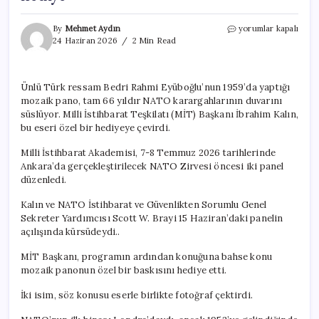
MİT
By
Mehmet Aydın
yorumlar kapalı
Başkanı
24 Haziran 2026
2 Min Read
Kalın’dan
NATO
Genel
Ünlü Türk ressam Bedri Rahmi Eyüboğlu’nun 1959’da yaptığı
Sekreter
mozaik pano, tam 66 yıldır NATO karargahlarının duvarını
Yardımcısı
Bray’e
süslüyor. Milli İstihbarat Teşkilatı (MİT) Başkanı İbrahim Kalın,
anlamlı
bu eseri özel bir hediyeye çevirdi.
hediye
için
Milli İstihbarat Akademisi, 7-8 Temmuz 2026 tarihlerinde
Ankara’da gerçekleştirilecek NATO Zirvesi öncesi iki panel
düzenledi.
Kalın ve NATO İstihbarat ve Güvenlikten Sorumlu Genel
Sekreter Yardımcısı Scott W. Brayi 15 Haziran’daki panelin
açılışında kürsüdeydi..
MİT Başkanı, programın ardından konuğuna bahse konu
mozaik panonun özel bir baskısını hediye etti.
İki isim, söz konusu eserle birlikte fotoğraf çektirdi.