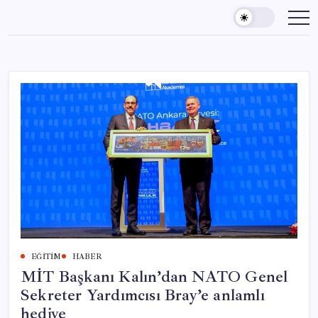
Skip
to
content
EĞITIM
HABER
MİT Başkanı Kalın’dan NATO Genel
Sekreter Yardımcısı Bray’e anlamlı
hediye