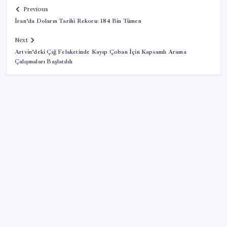
Previous
İran’da Doların Tarihi Rekoru: 184 Bin Tümen
Next
Artvin’deki Çığ Felaketinde Kayıp Çoban İçin Kapsamlı Arama
Çalışmaları Başlatıldı
SON YAZILAR
Meta’dan Yazılımcılar için Yeni Araç: Muse Code
CarrefourSA’dan dikkat çeken ‘alkol’ kararı: Stoklar
bitince satış sona erecek iddiası…