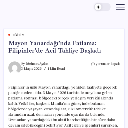
Skip
to
content
EĞITIM
Mayon Yanardağı’nda Patlama:
Filipinler’de Acil Tahliye Başladı
Mayon
By
Mehmet Aydın
yorumlar kapalı
Yanardağı’nda
3 Mayıs 2026
1 Min Read
Patlama:
Filipinler’de
Acil
Filipinler’in ünlü Mayon Yanardağı, yeniden faaliyete geçerek
Tahliye
paniğe neden oldu. 3 Mayıs 2026 tarihinde meydana gelen
Başladı
için
patlama sonrası, bölgedeki birçok yerleşim yeri kül altında
kaldı. Yetkililer, başkent Manila’nın güneyinde bulunan
bölgelerde yaşayan vatandaşlara, 6 kilometrelik tehlike
alanından uzak durmaları yönünde uyarılarda bulundu.
Uzmanlar, yanardağdaki bu aktif hareketliliğin bir süre daha
devam edebileceğini belirtiyor. Acil tahliye işlemleri sürerken,