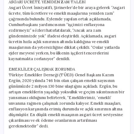
ASGARİ ÜCRETE YENİDEN ZAM TALEBİ
Asgari Ücret İnisiyatifi, Şirinevler’de bir araya gelerek “Asgari
ücrete, tüm ücretlere ve emekli maaşlarına yeniden zam”
çağrısında bulundu. Eylemde yapılan ortak açıklamada,
Cumhurbaşkanı yardımcısının “işçimizi enflasyona
ezdirmeyiz” sözleri hatırlatılarak, “Ancak ara zam
gündemimizde yok” ifadesi eleştirildi. Açıklamada, asgari
ücretin hızla açlık sınırının altında kaldığına ve emekli
maaşlarının da yetersizliğine dikkat çekildi. “Onlar yatlarda
ejder meyvesi yerken, bu ülkenin işçileri tencerelerini
kaynatmakta zorlanıyor” denildi.
EMEKLİLER ÇALIŞMAK ZORUNDA
Türkiye Emekliler Derneği (TÜED) Genel Başkanı Kazım
Ergün, 2020 yılında 746 bin olan çalışan emekli sayısının
günümüzde 2 milyon 130 bine ulaştığını açıkladı. Ergün, bu
artışın emeklilerin yaşadığı yoksulluk ve geçim sıkıntısının bir
yansıması olduğunu belirterek, “Emeklilerimiz, ‘emekli’
unvanına rağmen çalışmak zorunda kalıyor. Emekli maaşları,
enflasyon karşısında erimiş durumda ve açlık sınırının altına
düşmüştür. En düşük emekli maaşının asgari ücret seviyesine
çıkarılması ve ek ödeme oranlarının artırılması
gerekmektedir” dedi.