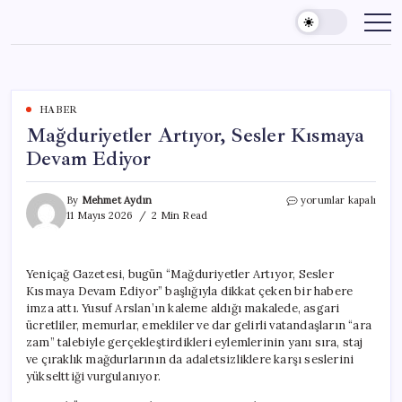
Skip
to
content
HABER
Mağduriyetler Artıyor, Sesler Kısmaya
Devam Ediyor
Mağduriyetler
By
Mehmet Aydın
yorumlar kapalı
Artıyor,
11 Mayıs 2026
2 Min Read
Sesler
Kısmaya
Devam
Yeniçağ Gazetesi, bugün “Mağduriyetler Artıyor, Sesler
Ediyor
Kısmaya Devam Ediyor” başlığıyla dikkat çeken bir habere
için
imza attı. Yusuf Arslan’ın kaleme aldığı makalede, asgari
ücretliler, memurlar, emekliler ve dar gelirli vatandaşların “ara
zam” talebiyle gerçekleştirdikleri eylemlerinin yanı sıra, staj
ve çıraklık mağdurlarının da adaletsizliklere karşı seslerini
yükselttiği vurgulanıyor.