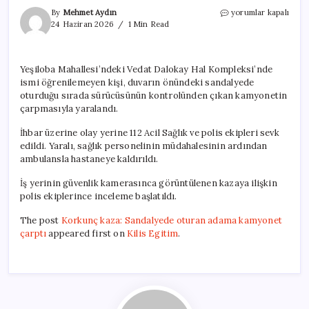
Korkunç
By
Mehmet Aydın
yorumlar kapalı
kaza:
24 Haziran 2026
1 Min Read
Sandalyede
oturan
adama
Yeşiloba Mahallesi’ndeki Vedat Dalokay Hal Kompleksi’nde
kamyonet
ismi öğrenilemeyen kişi, duvarın önündeki sandalyede
çarptı
için
oturduğu sırada sürücüsünün kontrolünden çıkan kamyonetin
çarpmasıyla yaralandı.
İhbar üzerine olay yerine 112 Acil Sağlık ve polis ekipleri sevk
edildi. Yaralı, sağlık personelinin müdahalesinin ardından
ambulansla hastaneye kaldırıldı.
İş yerinin güvenlik kamerasınca görüntülenen kazaya ilişkin
polis ekiplerince inceleme başlatıldı.
The post
Korkunç kaza: Sandalyede oturan adama kamyonet
çarptı
appeared first on
Kilis Egitim
.