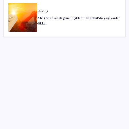
Next
AKOM en sıcak günü açıkladı: İstanbul’da yaşayanlar
dikkat
SON YAZILAR
Türkiye’ye gelen turistler alışveriş yapmadı, saçını
yaptırdı!
AB’den 348 uyduluk güvenlik iletişim ağına onay