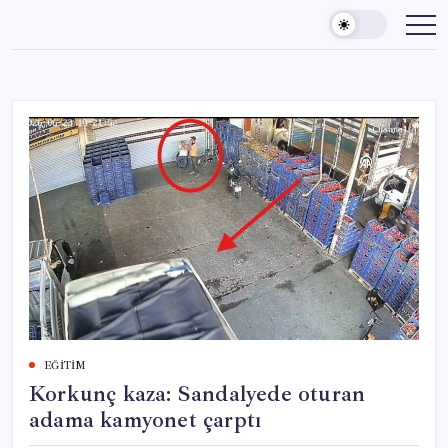
Skip
to
content
EĞITIM
Korkunç kaza: Sandalyede oturan
adama kamyonet çarptı