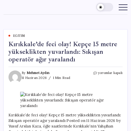
Skip
to
content
EĞITIM
Kırıkkale’de feci olay! Kepçe 15 metre
yükseklikten yuvarlandı: Sıkışan
operatör ağır yaralandı
Kırıkkale’de
By
Mehmet Aydın
yorumlar kapalı
feci
11 Haziran 2026
1 Min Read
olay!
Kepçe
15
metre
yükseklikten
yuvarlandı:
Sıkışan
Kırıkkale’de feci olay! Kepçe 15 metre yükseklikten yuvarlandı:
operatör
Sıkışan operatör ağır yaralandı Posted on 11 Haziran 2026 by
ağır
Yusuf Arslan Kaza, öğle saatlerinde Kırıkkale’nin Yahşihan
yaralandı