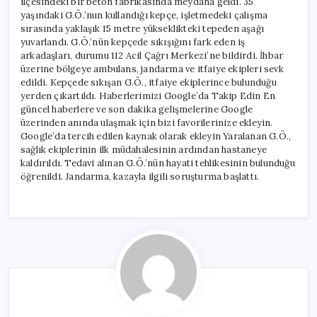
ilçesindeki bir beton fabrikasında meydana geldi. 35
için
yaşındaki G.Ö.’nun kullandığı kepçe, işletmedeki çalışma
sırasında yaklaşık 15 metre yükseklikteki tepeden aşağı
yuvarlandı. G.Ö.’nün kepçede sıkışığını fark eden iş
arkadaşları, durumu 112 Acil Çağrı Merkezi’ne bildirdi. İhbar
üzerine bölgeye ambulans, jandarma ve itfaiye ekipleri sevk
edildi. Kepçede sıkışan G.Ö., itfaiye ekiplerince bulunduğu
yerden çıkartıldı. Haberlerimizi Google’da Takip Edin En
güncel haberlere ve son dakika gelişmelerine Google
üzerinden anında ulaşmak için bizi favorilerinize ekleyin.
Google’da tercih edilen kaynak olarak ekleyin Yaralanan G.Ö.,
sağlık ekiplerinin ilk müdahalesinin ardından hastaneye
kaldırıldı. Tedavi alınan G.Ö.’nün hayati tehlikesinin bulunduğu
öğrenildi. Jandarma, kazayla ilgili soruşturma başlattı.