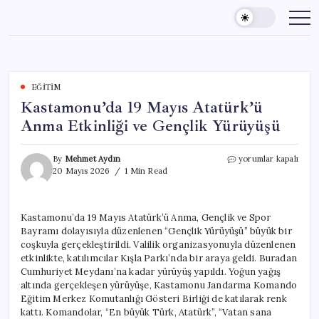
Skip
to
content
EĞITIM
Kastamonu’da 19 Mayıs Atatürk’ü
Anma Etkinliği ve Gençlik Yürüyüşü
Kastamonu’da
By
Mehmet Aydın
yorumlar kapalı
19
20 Mayıs 2026
1 Min Read
Mayıs
Atatürk’ü
Anma
Kastamonu’da 19 Mayıs Atatürk’ü Anma, Gençlik ve Spor
Etkinliği
Bayramı dolayısıyla düzenlenen “Gençlik Yürüyüşü” büyük bir
ve
Gençlik
coşkuyla gerçekleştirildi. Valilik organizasyonuyla düzenlenen
Yürüyüşü
etkinlikte, katılımcılar Kışla Parkı’nda bir araya geldi. Buradan
için
Cumhuriyet Meydanı’na kadar yürüyüş yapıldı. Yoğun yağış
altında gerçekleşen yürüyüşe, Kastamonu Jandarma Komando
Eğitim Merkez Komutanlığı Gösteri Birliği de katılarak renk
kattı. Komandolar, “En büyük Türk, Atatürk”, “Vatan sana