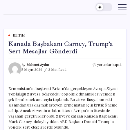
Skip
to
content
EĞITIM
Kanada Başbakanı Carney, Trump’a
Sert Mesajlar Gönderdi
Kanada
By
Mehmet Aydın
yorumlar kapalı
Başbakanı
5 Mayıs 2026
2 Min Read
Carney,
Trump’a
Sert
Ermenistan’ın başkenti Erivan’da gerçekleşen Avrupa Siyasi
Mesajlar
Topluluğu Zirvesi, bölgedeki jeopolitik dinamikleri yeniden
Gönderdi
için
şekillendirmek amacıyla toplandı. Bu zirve, Rusya’nın etki
alanından uzaklaşmak isteyen Ermenistan için kritik öneme
sahip. Ancak zirvenin odak noktası, Avrupa’nın ötesinde
yaşanan gerginlikler oldu. Zirveye katılan Kanada Başbakanı
Mark Carney, dolaylı yoldan ABD Başkanı Donald Trump’a
yönelik sert eleştirilerde bulundu.