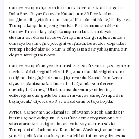
Carney, Avrupa dışından katılan ilk lider olarak dikkat çekti.
Daha önce Beyaz Saray’da Kanada’nın ABD’ye katılma
isteğinin dile getirilmesine karşı “Kanada satılık değil” diyerek
Trump’a karşı duruş sergilemişti. Bu tutumunu sürdüren
Carney, Erivan’da yaptığı konuşmada kurallara dayalı
uluslararası düzeni övdü ve Avrupa’nın dar görüşlü, acımasız
dünyaya boyun eğmeyeceğini vurguladı. Bu sözler, doğrudan
Trump’ı hedef alarak, onun iş dünyasına dair yaklaşımına bir
eleştiri niteliği taşıyordu.
Carney, Avrupa’nın yeni bir uluslararası düzenin inşası için bir
merkez olabileceğini belirtti. Bu, Amerikan liderliğinin sona
erdiğine dair güçlü bir mesaj içeriyordu. Kanada’nın Avrupa
siyasi toplantısına katılması, bu bağlamda son derece
önemliydi. Carney, “Uluslararası düzenin yeniden inşa
edileceğine dair güçlü bir inancım var, bu süreç Avrupa’dan
başlayacak,” diyerek ABD’ye mesafesini ortaya koydu.
Ayrıca, Carney’nin açıklamaları, dünyanın birçok alanda bir
kırılma içinde olduğunu ve bazı ülkelerin entegrasyonu bir
silah olarak kullandığını da ortaya koyuyordu. Bu sözler,
Trump’a atıfta bulunarak, Kanada’nın Washington’un İran’a
yönelik politikalarına karşı mesafeli bir tutum sergilemesine