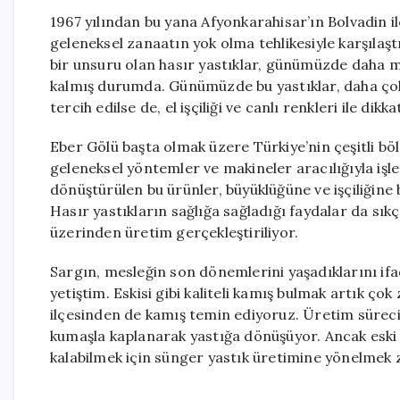
1967 yılından bu yana Afyonkarahisar’ın Bolvadin i
geleneksel zanaatın yok olma tehlikesiyle karşılaşt
bir unsuru olan hasır yastıklar, günümüzde daha 
kalmış durumda. Günümüzde bu yastıklar, daha ço
tercih edilse de, el işçiliği ve canlı renkleri ile d
Eber Gölü başta olmak üzere Türkiye’nin çeşitli bö
geleneksel yöntemler ve makineler aracılığıyla işl
dönüştürülen bu ürünler, büyüklüğüne ve işçiliğine b
Hasır yastıkların sağlığa sağladığı faydalar da sıkça
üzerinden üretim gerçekleştiriliyor.
Sargın, mesleğin son dönemlerini yaşadıklarını ifa
yetiştim. Eskisi gibi kaliteli kamış bulmak artık ço
ilçesinden de kamış temin ediyoruz. Üretim süreci
kumaşla kaplanarak yastığa dönüşüyor. Ancak eski 
kalabilmek için sünger yastık üretimine yönelmek 