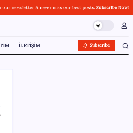
o our newsletter & never miss our best posts.
Subscribe Now!
TIM
İLETİŞİM
Subscribe
SON YAZILAR
ı
Meta’dan Yazılımcılar için Yeni Araç: Muse
Code