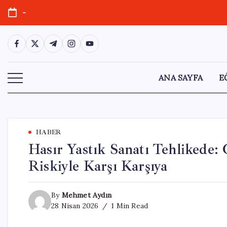
Skip
-
to
content
https://www.facebook.com/
https://twitter.com/
https://t.me/
https://www.instagram.com/
https://youtube.com/
ANA SAYFA
E
HABER
Hasır Yastık Sanatı Tehlikede:
Riskiyle Karşı Karşıya
By
Mehmet Aydın
28 Nisan 2026
1 Min Read