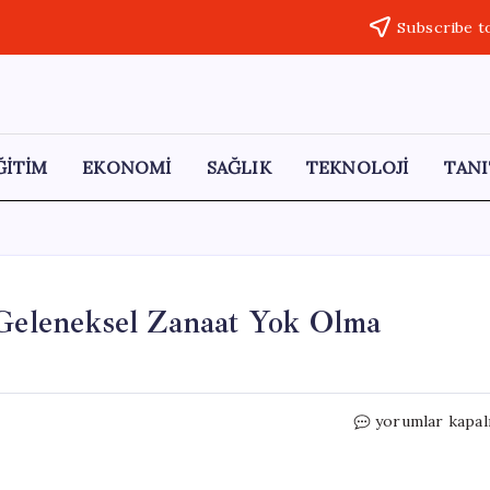
Subscribe t
ĞİTİM
EKONOMİ
SAĞLIK
TEKNOLOJİ
TANI
 Geleneksel Zanaat Yok Olma
Hasır
yorumlar kapal
Yastık
Sanatı
Tehlikede: