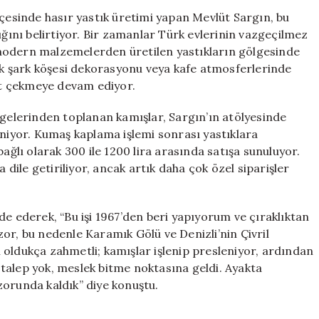
Geleneksel
lçesinde hasır yastık üretimi yapan Mevlüt Sargın, bu
Zanaat
ığını belirtiyor. Bir zamanlar Türk evlerinin vazgeçilmez
Yok
modern malzemelerden üretilen yastıkların gölgesinde
Olma
k şark köşesi dekorasyonu veya kafe atmosferlerinde
Riskiyle
ikkat çekmeye devam ediyor.
Karşı
Karşıya
lgelerinden toplanan kamışlar, Sargın’ın atölyesinde
için
eniyor. Kumaş kaplama işlemi sonrası yastıklara
ağlı olarak 300 ile 1200 lira arasında satışa sunuluyor.
 dile getiriliyor, ancak artık daha çok özel siparişler
de ederek, “Bu işi 1967’den beri yapıyorum ve çıraklıktan
k zor, bu nedenle Karamık Gölü ve Denizli’nin Çivril
 oldukça zahmetli; kamışlar işlenip presleniyor, ardından
talep yok, meslek bitme noktasına geldi. Ayakta
zorunda kaldık” diye konuştu.