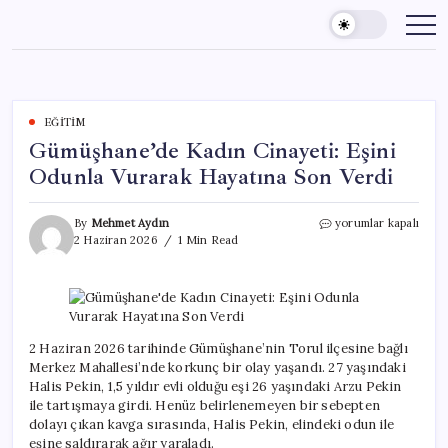
Skip
to
content
EĞITIM
Gümüşhane’de Kadın Cinayeti: Eşini
Odunla Vurarak Hayatına Son Verdi
Gümüşhane’de
By
Mehmet Aydın
yorumlar kapalı
Kadın
2 Haziran 2026
1 Min Read
Cinayeti:
Eşini
Odunla
Vurarak
Hayatına
Son
2 Haziran 2026 tarihinde Gümüşhane’nin Torul ilçesine bağlı
Verdi
Merkez Mahallesi’nde korkunç bir olay yaşandı. 27 yaşındaki
için
Halis Pekin, 1,5 yıldır evli olduğu eşi 26 yaşındaki Arzu Pekin
ile tartışmaya girdi. Henüz belirlenemeyen bir sebepten
dolayı çıkan kavga sırasında, Halis Pekin, elindeki odun ile
eşine saldırarak ağır yaraladı.