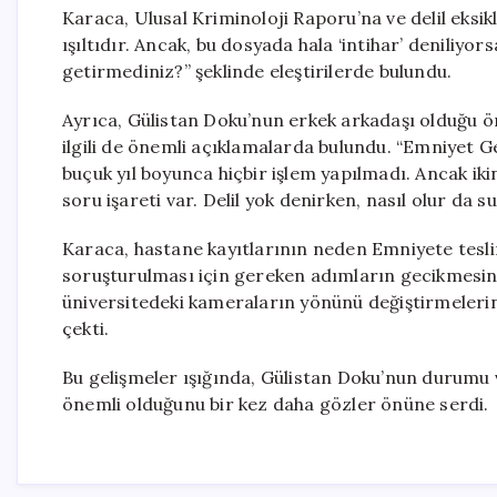
Karaca, Ulusal Kriminoloji Raporu’na ve delil eksikli
ışıltıdır. Ancak, bu dosyada hala ‘intihar’ denil
getirmediniz?” şeklinde eleştirilerde bulundu.
Ayrıca, Gülistan Doku’nun erkek arkadaşı olduğu öne
ilgili de önemli açıklamalarda bulundu. “Emniyet 
buçuk yıl boyunca hiçbir işlem yapılmadı. Ancak iki
soru işareti var. Delil yok denirken, nasıl olur da s
Karaca, hastane kayıtlarının neden Emniyete tesli
soruşturulması için gereken adımların gecikmesini e
üniversitedeki kameraların yönünü değiştirmelerini
çekti.
Bu gelişmeler ışığında, Gülistan Doku’nun durumu 
önemli olduğunu bir kez daha gözler önüne serdi.