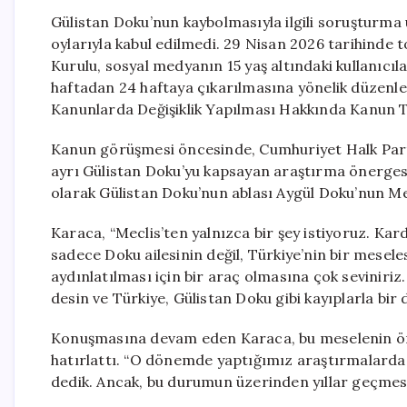
Gülistan Doku’nun kaybolmasıyla ilgili soruşturm
oylarıyla kabul edilmedi. 29 Nisan 2026 tarihinde
Kurulu, sosyal medyanın 15 yaş altındaki kullanıcıl
haftadan 24 haftaya çıkarılmasına yönelik düzenl
Kanunlarda Değişiklik Yapılması Hakkında Kanun Te
Kanun görüşmesi öncesinde, Cumhuriyet Halk Parti
ayrı Gülistan Doku’yu kapsayan araştırma önergesi 
olarak Gülistan Doku’nun ablası Aygül Doku’nun Mec
Karaca, “Meclis’ten yalnızca bir şey istiyoruz. Ka
sadece Doku ailesinin değil, Türkiye’nin bir mesele
aydınlatılması için bir araç olmasına çok seviniriz
desin ve Türkiye, Gülistan Doku gibi kayıplarla bi
Konuşmasına devam eden Karaca, bu meselenin öne
hatırlattı. “O dönemde yaptığımız araştırmalarda, 
dedik. Ancak, bu durumun üzerinden yıllar geçmes