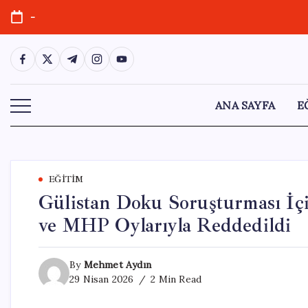
Skip
-
to
content
https://www.facebook.com/
https://twitter.com/
https://t.me/
https://www.instagram.com/
https://youtube.com/
ANA SAYFA
E
EĞITIM
Gülistan Doku Soruşturması İç
ve MHP Oylarıyla Reddedildi
By
Mehmet Aydın
29 Nisan 2026
2 Min Read