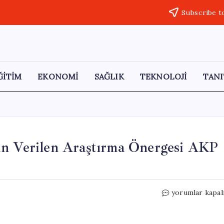
Subscribe t
ĞİTİM
EKONOMİ
SAĞLIK
TEKNOLOJİ
TANI
in Verilen Araştırma Önergesi AKP
Gülistan
yorumlar kapal
Doku
Soruşturması
İçin