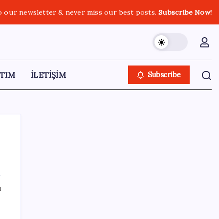
o our newsletter & never miss our best posts.
Subscribe Now!
TIM
İLETİŞİM
Subscribe
SON YAZILAR
ı
CarrefourSA’dan dikkat çeken ‘alkol’ kararı:
Stoklar bitince satış sona erecek iddiası…