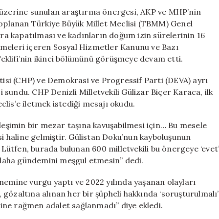
Verilen
a üzerine sunulan araştırma önergesi, AKP ve MHP’nin
Araştırma
 toplanan Türkiye Büyük Millet Meclisi (TBMM) Genel
Önergesi
ara kapatılması ve kadınların doğum izin sürelerinin 16
AKP
emeleri içeren Sosyal Hizmetler Kanunu ve Bazı
ve
klifi’nin ikinci bölümünü görüşmeye devam etti.
MHP
Oylarıyla
si (CHP) ve Demokrasi ve Progressif Parti (DEVA) ayrı
Reddedildi
sundu. CHP Denizli Milletvekili Gülizar Biçer Karaca, ilk
için
lis’e iletmek istediği mesajı okudu.
rdeşimin bir mezar taşına kavuşabilmesi için… Bu mesele
si haline gelmiştir. Gülistan Doku’nun kayboluşunun
. Lütfen, burada bulunan 600 milletvekili bu önergeye ‘evet
r daha gündemini meşgul etmesin” dedi.
mine vurgu yaptı ve 2022 yılında yaşanan olayları
gözaltına alınan her bir şüpheli hakkında ‘soruşturulmalı’
ine rağmen adalet sağlanmadı” diye ekledi.