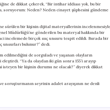
ğine de dikkat çekerek, “Bir intihar iddiası yok, bu bir
iyorsa, soruyorum: Neden? Neden cinayet şüphesini gündeme
 sürülen bir kişinin dijital materyallerinin incelenmesiyl
Genel Müdürlüğü’ne gönderilen bu materyal hakkında bir
nci incelemede birçok suç unsuru tespit edildi. Burada bir
uç unsurları bulunur?” dedi.
m edilmediğini de sorguladı ve yaşanan olayların
leştirdi. “Ya da olaydan iki gün sonra 155’i arayıp
 isteyen bir kişinin durumu ne olacak?” diyerek dikkat
ve soruşturmanın seyrinin adalet arayışının ne denli