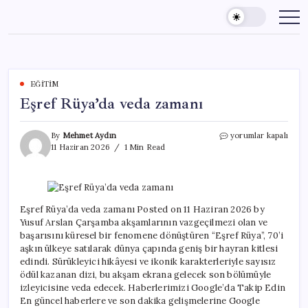
Skip
to
content
EĞITIM
Eşref Rüya’da veda zamanı
Eşref
By
Mehmet Aydın
yorumlar kapalı
Rüya’da
11 Haziran 2026
1 Min Read
veda
zamanı
için
Eşref Rüya’da veda zamanı Posted on 11 Haziran 2026 by
Yusuf Arslan Çarşamba akşamlarının vazgeçilmezi olan ve
başarısını küresel bir fenomene dönüştüren “Eşref Rüya”, 70’i
aşkın ülkeye satılarak dünya çapında geniş bir hayran kitlesi
edindi. Sürükleyici hikâyesi ve ikonik karakterleriyle sayısız
ödül kazanan dizi, bu akşam ekrana gelecek son bölümüyle
izleyicisine veda edecek. Haberlerimizi Google’da Takip Edin
En güncel haberlere ve son dakika gelişmelerine Google