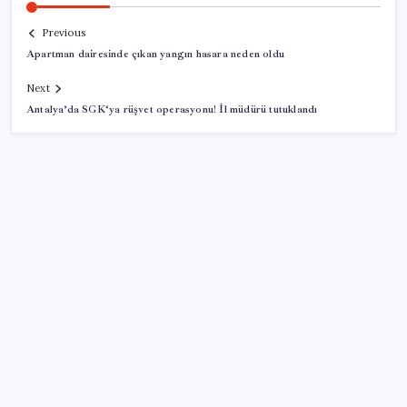
Previous
Apartman dairesinde çıkan yangın hasara neden oldu
Next
Antalya’da SGK‘ya rüşvet operasyonu! İl müdürü tutuklandı
SON YAZILAR
Meta’dan Yazılımcılar için Yeni Araç: Muse Code
CarrefourSA’dan dikkat çeken ‘alkol’ kararı: Stoklar
bitince satış sona erecek iddiası…