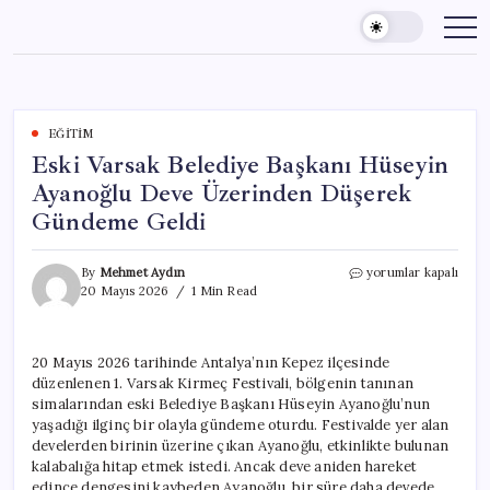
Skip
to
content
EĞITIM
Eski Varsak Belediye Başkanı Hüseyin
Ayanoğlu Deve Üzerinden Düşerek
Gündeme Geldi
Eski
By
Mehmet Aydın
yorumlar kapalı
Varsak
20 Mayıs 2026
1 Min Read
Belediye
Başkanı
Hüseyin
20 Mayıs 2026 tarihinde Antalya’nın Kepez ilçesinde
Ayanoğlu
düzenlenen 1. Varsak Kirmeç Festivali, bölgenin tanınan
Deve
Üzerinden
simalarından eski Belediye Başkanı Hüseyin Ayanoğlu’nun
Düşerek
yaşadığı ilginç bir olayla gündeme oturdu. Festivalde yer alan
Gündeme
develerden birinin üzerine çıkan Ayanoğlu, etkinlikte bulunan
Geldi
kalabalığa hitap etmek istedi. Ancak deve aniden hareket
için
edince dengesini kaybeden Ayanoğlu, bir süre daha devede