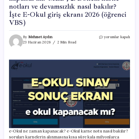
notları ve devamsızlık nasıl bakılır?
İşte E-Okul giriş ekranı 2026 (öğrenci
VBS)
e-
By
Mehmet Aydın
yorumlar kapalı
Okul
23 Haziran 2026
2 Min Read
ne
zaman
kapanacak
2026?
2.
Dönem
e-
Okul
VBS
veli
giriş
ekranı
kapandı
mı?
MEB
,
e-Okul ne zaman kapanacak? e-Okul karne notu nasıl bakılır?
2.
soruları karnelerin alınmasına kısa süre kala milyonlarca
Dönem