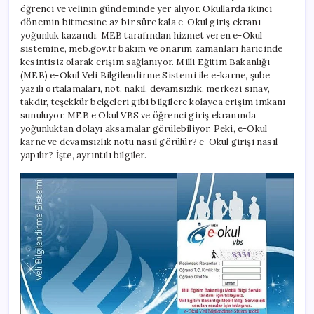
karne
öğrenci ve velinin gündeminde yer alıyor. Okullarda ikinci
notları
dönemin bitmesine az bir süre kala e-Okul giriş ekranı
ve
yoğunluk kazandı. MEB tarafından hizmet veren e-Okul
devamsızlık
sistemine, meb.gov.tr bakım ve onarım zamanları haricinde
nasıl
kesintisiz olarak erişim sağlanıyor. Milli Eğitim Bakanlığı
bakılır?
(MEB) e-Okul Veli Bilgilendirme Sistemi ile e-karne, şube
İşte
yazılı ortalamaları, not, nakil, devamsızlık, merkezi sınav,
E-
takdir, teşekkür belgeleri gibi bilgilere kolayca erişim imkanı
Okul
sunuluyor. MEB e Okul VBS ve öğrenci giriş ekranında
giriş
ekranı
yoğunluktan dolayı aksamalar görülebiliyor. Peki, e-Okul
2026
karne ve devamsızlık notu nasıl görülür? e-Okul girişi nasıl
(öğrenci
yapılır? İşte, ayrıntılı bilgiler.
VBS)
için