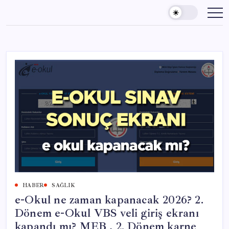
Skip
to
content
HABER
SAĞLIK
e-Okul ne zaman kapanacak 2026? 2.
Dönem e-Okul VBS veli giriş ekranı
kapandı mı? MEB , 2. Dönem karne