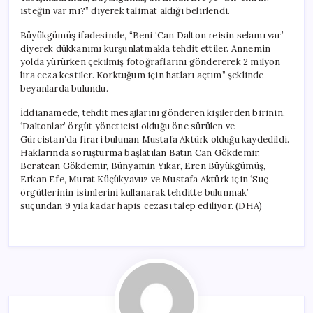
isteğin var mı?” diyerek talimat aldığı belirlendi.
Büyükgümüş ifadesinde, “Beni ‘Can Dalton reisin selamı var’
diyerek dükkanımı kurşunlatmakla tehdit ettiler. Annemin
yolda yürürken çekilmiş fotoğraflarını göndererek 2 milyon
lira ceza kestiler. Korktuğum için hatları açtım” şeklinde
beyanlarda bulundu.
İddianamede, tehdit mesajlarını gönderen kişilerden birinin,
‘Daltonlar’ örgüt yöneticisi olduğu öne sürülen ve
Gürcistan’da firari bulunan Mustafa Aktürk olduğu kaydedildi.
Haklarında soruşturma başlatılan Batın Can Gökdemir,
Beratcan Gökdemir, Bünyamin Yıkar, Eren Büyükgümüş,
Erkan Efe, Murat Küçükyavuz ve Mustafa Aktürk için ‘Suç
örgütlerinin isimlerini kullanarak tehditte bulunmak’
suçundan 9 yıla kadar hapis cezası talep ediliyor. (DHA)