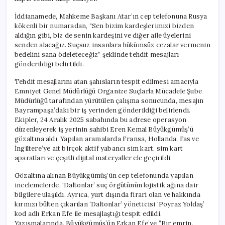
İddianamede, Mahkeme Başkanı Atar’ın cep telefonuna Rusya
kökenli bir numaradan, “Sen bizim kardeşlerimizi bizden
aldığın gibi, biz de senin kardeşini ve diğer aile üyelerini
senden alacağız. Suçsuz insanlara hükümsüz cezalar vermenin
bedelini sana ödeleteceğiz” şeklinde tehdit mesajları
gönderildiği belirtildi.
Tehdit mesajlarını atan şahısların tespit edilmesi amacıyla
Emniyet Genel Müdürlüğü Organize Suçlarla Mücadele Şube
Müdürlüğü tarafından yürütülen çalışma sonucunda, mesajın
Bayrampaşa’daki bir iş yerinden gönderildiği belirlendi.
Ekipler, 24 Aralık 2025 sabahında bu adrese operasyon
düzenleyerek iş yerinin sahibi Eren Kemal Büyükgümüş’ü
gözaltına aldı. Yapılan aramalarda Fransa, Hollanda, Fas ve
İngiltere’ye ait birçok aktif yabancı sim kart, sim kart
aparatları ve çeşitli dijital materyaller ele geçirildi.
Gözaltına alınan Büyükgümüş’ün cep telefonunda yapılan
incelemelerde, ‘Daltonlar’ suç örgütünün lojistik ağına dair
bilgilere ulaşıldı. Ayrıca, yurt dışında firari olan ve hakkında
kırmızı bülten çıkarılan ‘Daltonlar’ yöneticisi ‘Poyraz Yoldaş’
kod adlı Erkan Efe ile mesajlaştığı tespit edildi.
Yazışmalarında, Büyükgümüş’ün Erkan Efe’ye “Bir emrin,