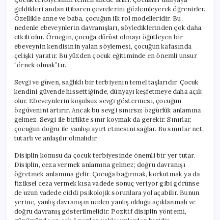
geldikleri andan itibaren çevrelerini gözlemleyerek öğrenirler.
Özellikle anne ve baba, çocuğun ilk rol modelleridir. Bu
nedenle ebeveynlerin davranışları, söylediklerinden çok daha
etkili olur. Örneğin, çocuğa dürüst olmayı öğütleyen bir
ebeveynin kendisinin yalan söylemesi, çocuğun kafasında
çelişki yaratır. Bu yüzden çocuk eğitiminde en önemli unsur
“örnek olmak”tır.
Sevgi ve güven, sağlıklı bir terbiyenin temel taşlarıdır. Çocuk
kendini güvende hissettiğinde, dünyayı keşfetmeye daha açık
olur. Ebeveynlerin koşulsuz sevgi göstermesi, çocuğun
özgüvenini artırır. Ancak bu sevgi sınırsız özgürlük anlamına
gelmez. Sevgi ile birlikte sınır koymak da gerekir. Sınırlar,
çocuğun doğru ile yanlışı ayırt etmesini sağlar. Bu sınırlar net,
tutarlı ve anlaşılır olmalıdır.
Disiplin konusu da çocuk terbiyesinde önemli bir yer tutar.
Disiplin, ceza vermek anlamına gelmez; doğru davranışı
öğretmek anlamına gelir. Çocuğa bağırmak, korkutmak ya da
fiziksel ceza vermek kısa vadede sonuç veriyor gibi görünse
de uzun vadede ciddi psikolojik sorunlara yol açabilir. Bunun
yerine, yanlış davranışın neden yanlış olduğu açıklanmalı ve
doğru davranış gösterilmelidir. Pozitif disiplin yöntemi,