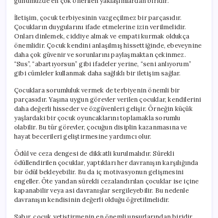
günümüzde en çok önerilen yaklaşımlardan biridir.
İletişim, çocuk terbiyesinin vazgeçilmez bir parçasıdır.
Çocukların duygularını ifade etmelerine izin verilmelidir.
Onları dinlemek, ciddiye almak ve empati kurmak oldukça
önemlidir. Çocuk kendini anlaşılmış hissettiğinde, ebeveynine
daha çok güvenir ve sorunlarını paylaşmaktan çekinmez.
“Sus”, “abartıyorsun” gibi ifadeler yerine, “seni anlıyorum”
gibi cümleler kullanmak daha sağlıklı bir iletişim sağlar.
Çocuklara sorumluluk vermek de terbiyenin önemli bir
parçasıdır. Yaşına uygun görevler verilen çocuklar, kendilerini
daha değerli hisseder ve özgüvenleri gelişir. Örneğin küçük
yaşlardaki bir çocuk oyuncaklarını toplamakla sorumlu
olabilir. Bu tür görevler, çocuğun disiplin kazanmasına ve
hayat becerileri geliştirmesine yardımcı olur.
Ödül ve ceza dengesi de dikkatli kurulmalıdır. Sürekli
ödüllendirilen çocuklar, yaptıkları her davranışın karşılığında
bir ödül bekleyebilir. Bu da iç motivasyonun gelişmesini
engeller. Öte yandan sürekli cezalandırılan çocuklar ise içine
kapanabilir veya asi davranışlar sergileyebilir. Bu nedenle
davranışın kendisinin değerli olduğu öğretilmelidir.
Sabır, çocuk yetiştirmenin en önemli unsurlarından biridir.