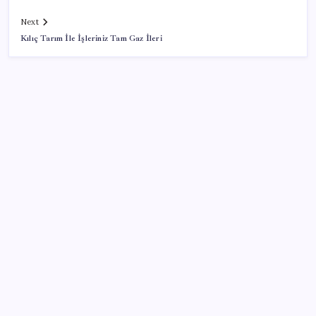
Next
Kılıç Tarım İle İşleriniz Tam Gaz İleri
SON YAZILAR
CarrefourSA’dan dikkat çeken ‘alkol’ kararı: Stoklar
bitince satış sona erecek iddiası…
İmamoğlu’na bir ‘erişim engeli’ daha: Görünmez
kılındı!
İngiltere’de siber saldırı: 100 binden fazla polise ait
bilgiler sızdırıldı