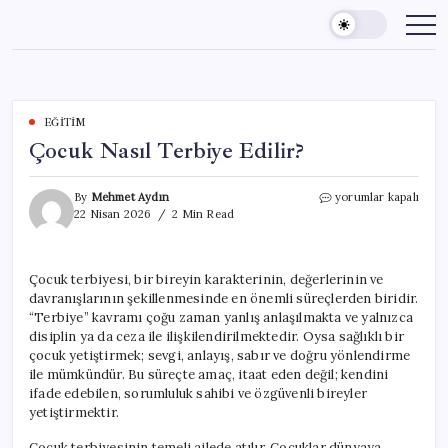
Skip
to
content
EĞITIM
Çocuk Nasıl Terbiye Edilir?
Çocuk
By
Mehmet Aydın
yorumlar kapalı
Nasıl
22 Nisan 2026
2 Min Read
Terbiye
Edilir?
için
Çocuk terbiyesi, bir bireyin karakterinin, değerlerinin ve
davranışlarının şekillenmesinde en önemli süreçlerden biridir.
“Terbiye” kavramı çoğu zaman yanlış anlaşılmakta ve yalnızca
disiplin ya da ceza ile ilişkilendirilmektedir. Oysa sağlıklı bir
çocuk yetiştirmek; sevgi, anlayış, sabır ve doğru yönlendirme
ile mümkündür. Bu süreçte amaç, itaat eden değil; kendini
ifade edebilen, sorumluluk sahibi ve özgüvenli bireyler
yetiştirmektir.
Çocuk terbiyesinin temeli ailede atılır. Çocuklar dünyaya