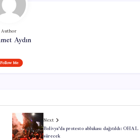
Author
met Aydın
Follow Me
Next
Bolivya’da protesto ablukası dağıtıldı: OHAL
sürecek