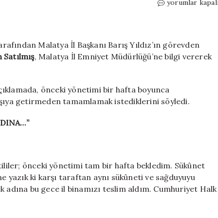
CHP
yorumlar kapal
Malatya
İl
Başkanlığı’na
atanmıştı:
rafından Malatya İl Başkanı Barış Yıldız’ın görevden
Hakan
 Satılmış
, Malatya İl Emniyet Müdürlüğü’ne bilgi vererek
Satılmış,
gece
yarısı
 açıklamada, önceki yönetimi bir hafta boyunca
il
karşıya getirmeden tamamlamak istediklerini söyledi.
binasına
girdi
ADINA…”
için
ililer; önceki yönetimi tam bir hafta bekledim. Sükûnet
ne yazık ki karşı taraftan aynı sükûneti ve sağduyuyu
k adına bu gece il binamızı teslim aldım. Cumhuriyet Halk