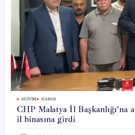
EĞITIM
HABER
CHP Malatya İl Başkanlığı’na at
il binasına girdi