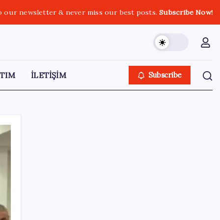
o our newsletter & never miss our best posts.
Subscribe Now!
TIM
İLETİŞİM
Subscribe
SON YAZILAR
Redmi 17 ve 17 5G 7.500 mAh Batarya ile
Tanıtıldı