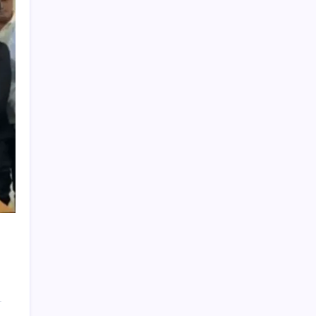
Türkiye, Suudi Arabistan ve Pakistan üçlü
savunma anlaşması imzaladı
iPhone 18 Pro Fiyatı Ne Kadar Artacak?
Otel doluluk oranlarında beş yılın düşük
Haziran ayı
Bloomberg Businessweek Türkiye’nin 142.
sayısı çıktı
İran, anlaşmada ABD ve İsrail gemilerine
yasak istiyor
Türkiye, Suudi Arabistan ve Pakistan üçlü
savunma anlaşması imzalayacak
Menderes Belediyesi’ne operasyon:
Belediye Başkanı Çiçek dahil 16 kişi adliyeye
sevk edildi
Benzin fiyatlarına yeni zam yolda: Dünkü
indirim tabelalara yansımamıştı…