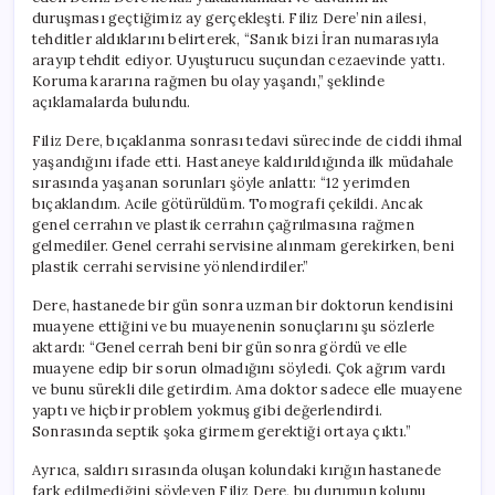
duruşması geçtiğimiz ay gerçekleşti. Filiz Dere’nin ailesi,
tehditler aldıklarını belirterek, “Sanık bizi İran numarasıyla
arayıp tehdit ediyor. Uyuşturucu suçundan cezaevinde yattı.
Koruma kararına rağmen bu olay yaşandı,” şeklinde
açıklamalarda bulundu.
Filiz Dere, bıçaklanma sonrası tedavi sürecinde de ciddi ihmal
yaşandığını ifade etti. Hastaneye kaldırıldığında ilk müdahale
sırasında yaşanan sorunları şöyle anlattı: “12 yerimden
bıçaklandım. Acile götürüldüm. Tomografi çekildi. Ancak
genel cerrahın ve plastik cerrahın çağrılmasına rağmen
gelmediler. Genel cerrahi servisine alınmam gerekirken, beni
plastik cerrahi servisine yönlendirdiler.”
Dere, hastanede bir gün sonra uzman bir doktorun kendisini
muayene ettiğini ve bu muayenenin sonuçlarını şu sözlerle
aktardı: “Genel cerrah beni bir gün sonra gördü ve elle
muayene edip bir sorun olmadığını söyledi. Çok ağrım vardı
ve bunu sürekli dile getirdim. Ama doktor sadece elle muayene
yaptı ve hiçbir problem yokmuş gibi değerlendirdi.
Sonrasında septik şoka girmem gerektiği ortaya çıktı.”
Ayrıca, saldırı sırasında oluşan kolundaki kırığın hastanede
fark edilmediğini söyleyen Filiz Dere, bu durumun kolunu