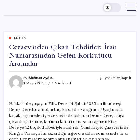
Skip
to
content
EĞITIM
Cezaevinden Çıkan Tehditler: İran
Numarasından Gelen Korkutucu
Aramalar
Cezaevinden
By
Mehmet Aydın
yorumlar kapalı
Çıkan
3 Mayıs 2026
1 Min Read
Tehditler:
İran
Numarasından
Hakkâri’de yaşayan Filiz Dere, 14 Şubat 2025 tarihinde eşi
Gelen
Deniz Dere tarafından bıçaklı saldırıya uğradı. Uyuşturucu
Korkutucu
Aramalar
kaçakçılığı nedeniyle cezaevinde bulunan Deniz Dere, açığa
için
çıkarıldığı izinde, koruma kararı olmasına rağmen Filiz
Dere’ye 12 bıçak darbesiyle saldırdı. Cumhuriyet gazetesinde
Rengin Temoçin’in aktardığına göre, saldırı sonrasında firar
eden Deniz Dere henüz yakalanamadı ve davanın ilk