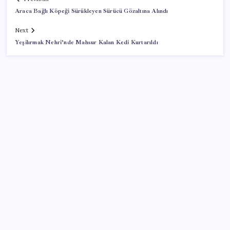
Araca Bağlı Köpeği Sürükleyen Sürücü Gözaltına Alındı
Next
Yeşilırmak Nehri’nde Mahsur Kalan Kedi Kurtarıldı
SON YAZILAR
Türkiye’ye gelen turistler alışveriş yapmadı, saçını
yaptırdı!
AB’den 348 uyduluk güvenlik iletişim ağına onay
Citi, üçüncü çeyrek petrol tahminini yükseltti