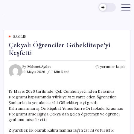
Skip
to
content
SAĞLIK
Çekyalı Öğrenciler Göbeklitepe’yi
Keşfetti
Çekyalı
By
Mehmet Aydın
yorumlar kapalı
Öğrenciler
19 Mayıs 2026
1 Min Read
Göbeklitepe’yi
Keşfetti
için
19 Mayıs 2026 tarihinde, Çek Cumhuriyeti’nden Erasmus
Programı kapsamında Türkiye’yi ziyaret eden öğrenciler,
Şanlıurfa’da yer alan tarihi Göbeklitepe’yi gezdi.
Kahramanmaraş Onikişubat Yunus Emre Ortaokulu, Erasmus
Programı aracılığıyla Çekya’dan gelen öğretmen ve öğrenci
grubunu misafir etti.
Ziyaretler, ilk olarak Kahramanmaraş’ın tarihi ve turistik