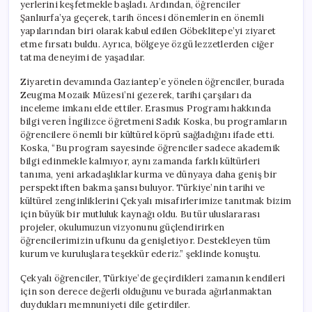
yerlerini keşfetmekle başladı. Ardından, öğrenciler
Şanlıurfa’ya geçerek, tarih öncesi dönemlerin en önemli
yapılarından biri olarak kabul edilen Göbeklitepe’yi ziyaret
etme fırsatı buldu. Ayrıca, bölgeye özgü lezzetlerden ciğer
tatma deneyimi de yaşadılar.
Ziyaretin devamında Gaziantep’e yönelen öğrenciler, burada
Zeugma Mozaik Müzesi’ni gezerek, tarihi çarşıları da
inceleme imkanı elde ettiler. Erasmus Programı hakkında
bilgi veren İngilizce öğretmeni Sadık Koska, bu programların
öğrencilere önemli bir kültürel köprü sağladığını ifade etti.
Koska, “Bu program sayesinde öğrenciler sadece akademik
bilgi edinmekle kalmıyor, aynı zamanda farklı kültürleri
tanıma, yeni arkadaşlıklar kurma ve dünyaya daha geniş bir
perspektiften bakma şansı buluyor. Türkiye’nin tarihi ve
kültürel zenginliklerini Çekyalı misafirlerimize tanıtmak bizim
için büyük bir mutluluk kaynağı oldu. Bu tür uluslararası
projeler, okulumuzun vizyonunu güçlendirirken
öğrencilerimizin ufkunu da genişletiyor. Destekleyen tüm
kurum ve kuruluşlara teşekkür ederiz.” şeklinde konuştu.
Çekyalı öğrenciler, Türkiye’de geçirdikleri zamanın kendileri
için son derece değerli olduğunu ve burada ağırlanmaktan
duydukları memnuniyeti dile getirdiler.