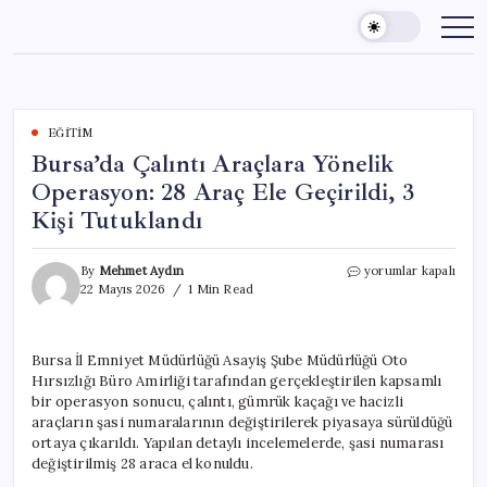
Skip
to
content
EĞITIM
Bursa’da Çalıntı Araçlara Yönelik
Operasyon: 28 Araç Ele Geçirildi, 3
Kişi Tutuklandı
Bursa’da
By
Mehmet Aydın
yorumlar kapalı
Çalıntı
22 Mayıs 2026
1 Min Read
Araçlara
Yönelik
Operasyon:
Bursa İl Emniyet Müdürlüğü Asayiş Şube Müdürlüğü Oto
28
Hırsızlığı Büro Amirliği tarafından gerçekleştirilen kapsamlı
Araç
Ele
bir operasyon sonucu, çalıntı, gümrük kaçağı ve hacizli
Geçirildi,
araçların şasi numaralarının değiştirilerek piyasaya sürüldüğü
3
ortaya çıkarıldı. Yapılan detaylı incelemelerde, şasi numarası
Kişi
değiştirilmiş 28 araca el konuldu.
Tutuklandı