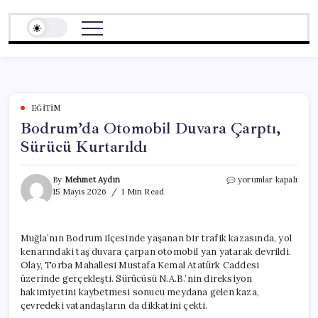
Skip
to
content
EĞITIM
Bodrum’da Otomobil Duvara Çarptı,
Sürücü Kurtarıldı
Bodrum’da
By
Mehmet Aydın
yorumlar kapalı
Otomobil
15 Mayıs 2026
1 Min Read
Duvara
Çarptı,
Sürücü
Muğla’nın Bodrum ilçesinde yaşanan bir trafik kazasında, yol
Kurtarıldı
kenarındaki taş duvara çarpan otomobil yan yatarak devrildi.
için
Olay, Torba Mahallesi Mustafa Kemal Atatürk Caddesi
üzerinde gerçekleşti. Sürücüsü N.A.B.’nin direksiyon
hakimiyetini kaybetmesi sonucu meydana gelen kaza,
çevredeki vatandaşların da dikkatini çekti.