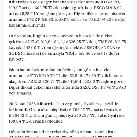
itibarıyla en çok değer kazanan hisseler arasında OZATD,
%9,97 artışla 308,75 TL’den işlem görürken, ESCOM %8,92
artışla 5,25 TL’den işlem görüyor. Diğer dikkat çeken hisseler
arasında FMIZP %6,80, EUREN %5,53 ve TRILC %4,94 değer
kazanmış durumda.
Öte yandan, bugün en çok kaybeden hisseler de dikkat
çekiyor. ALKLC, %9,94 düşüşle 326,25 TL’den, TMPOL %8,75
kayıpla 542,00 TL’den işlem görmekte. ARMGD, ANELE ve
SODSN hisseleri de sırasıyla %8,45, %5,46 ve %4,18 değer
kaybetti.
İşlem hacmi bakımından en fazla işlem gören hisseler
arasında ASTOR 249,70 TL ile 152.546.474,30 TL’lik hacme
ulaşırken, ASELS 420,75 TL ile 141.614.352,00 TL işlem gördü.
Diğer dikkat çeken hisseler arasında SASA, DSTKF ve TUPRS
yer almakta.
28 Nisan 2026 itibarıyla altın ve gümüş fiyatları şu şekilde
belirlendi: Gram altın alış fiyatı 6.763,27 TL, satış fiyatı ise
6.764,13 TL. Gram gümüş alış fiyatı 107,97 TL, satış fiyatı ise
108,04 TL olarak kaydedildi.
Döviz kurlarında da hareketlilik söz konusu. Dolar, alışta