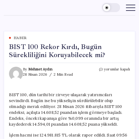
Skip
to
content
HABER
BIST 100 Rekor Kırdı, Bugün
Sürekliliğini Koruyabilecek mi?
BIST
By
Mehmet Aydın
yorumlar kapalı
100
28 Nisan 2026
2 Min Read
Rekor
Kırdı,
Bugün
BIST 100, dün tarihi bir zirveye ulaşarak yatırımcıları
Sürekliliğini
sevindirdi. Bugün ise bu yükselişin sürdürülebilir olup
Koruyabilecek
mi?
olmadığı merak ediliyor. 28 Nisan 2026 itibarıyla BIST 100
için
endeksi, açılışta 14.608,52 puandan işlem görmeye başladı.
Endeks, önceki kapanışa göre %0,099 oranında bir artış
kaydederek 14.594,01 puandan 14.608,52 puana yükseldi.
İşlem hacmi ise 124.981.815 TL olarak rapor edildi. Saat 09:56