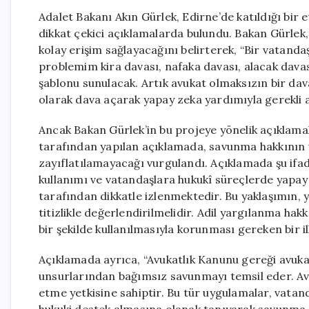
Adalet Bakanı Akın Gürlek, Edirne’de katıldığı bir e
dikkat çekici açıklamalarda bulundu. Bakan Gürlek,
kolay erişim sağlayacağını belirterek, “Bir vatan
problemim kira davası, nafaka davası, alacak davas
şablonu sunulacak. Artık avukat olmaksızın bir dav
olarak dava açarak yapay zeka yardımıyla gerekli a
Ancak Bakan Gürlek’in bu projeye yönelik açıklamal
tarafından yapılan açıklamada, savunma hakkının v
zayıflatılamayacağı vurgulandı. Açıklamada şu ifade
kullanımı ve vatandaşlara hukukî süreçlerde yapay
tarafından dikkatle izlenmektedir. Bu yaklaşımın, y
titizlikle değerlendirilmelidir. Adil yargılanma hak
bir şekilde kullanılmasıyla korunması gereken bir il
Açıklamada ayrıca, “Avukatlık Kanunu gereği avukat
unsurlarından bağımsız savunmayı temsil eder. Avu
etme yetkisine sahiptir. Bu tür uygulamalar, vata