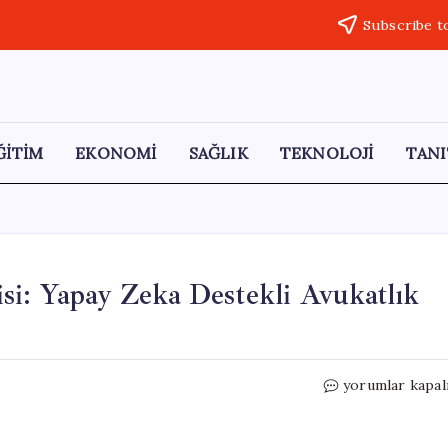
Subscribe t
ĞİTİM
EKONOMİ
SAĞLIK
TEKNOLOJİ
TANI
si: Yapay Zeka Destekli Avukatlık
Baroların
yorumlar kapal
Bakan
Gürlek’e
Tepkisi: