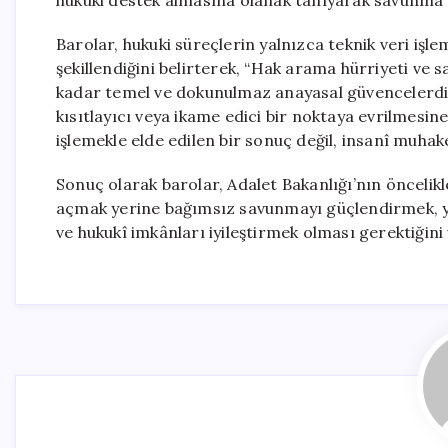
hukuki destek almasına olanak tanıyarak savunma 
Barolar, hukuki süreçlerin yalnızca teknik veri işl
şekillendiğini belirterek, “Hak arama hürriyeti v
kadar temel ve dokunulmaz anayasal güvencelerdir” 
kısıtlayıcı veya ikame edici bir noktaya evrilmesine
işlemekle elde edilen bir sonuç değil, insanî muha
Sonuç olarak barolar, Adalet Bakanlığı’nın önceli
açmak yerine bağımsız savunmayı güçlendirmek, yar
ve hukukî imkânları iyileştirmek olması gerektiğini