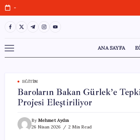
Skip
-
to
content
https://www.facebook.com/
https://twitter.com/
https://t.me/
https://www.instagram.com/
https://youtube.com/
ANA SAYFA
E
EĞITIM
Baroların Bakan Gürlek’e Tepki
Projesi Eleştiriliyor
By
Mehmet Aydın
26 Nisan 2026
2 Min Read