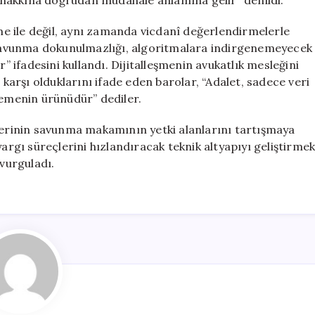
hakkına doğrudan müdahale anlamına gelir” denildi.
eme ile değil, aynı zamanda vicdanî değerlendirmelerle
e savunma dokunulmazlığı, algoritmalara indirgenemeyecek
ifadesini kullandı. Dijitalleşmenin avukatlık mesleğini
 karşı olduklarını ifade eden barolar, “Adalet, sadece veri
kemenin ürünüdür” dediler.
klerinin savunma makamının yetki alanlarını tartışmaya
gı süreçlerini hızlandıracak teknik altyapıyı geliştirme
 vurguladı.