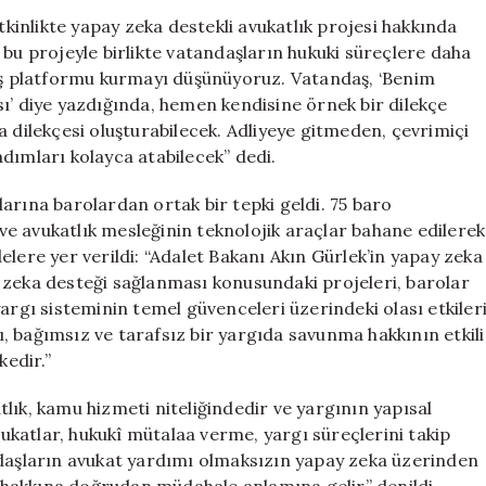
Yapay
tkinlikte yapay zeka destekli avukatlık projesi hakkında
Zeka
 bu projeyle birlikte vatandaşların hukuki süreçlere daha
Destekli
daş platformu kurmayı düşünüyoruz. Vatandaş, ‘Benim
Avukatlık
ı’ diye yazdığında, hemen kendisine örnek bir dilekçe
Projesi
a dilekçesi oluşturabilecek. Adliyeye gitmeden, çevrimiçi
Eleştiriliyor
dımları kolayca atabilecek” dedi.
için
arına barolardan ortak bir tepki geldi. 75 baro
e avukatlık mesleğinin teknolojik araçlar bahane edilerek
lere yer verildi: “Adalet Bakanı Akın Gürlek’in yapay zeka
 zeka desteği sağlanması konusundaki projeleri, barolar
argı sisteminin temel güvenceleri üzerindeki olası etkiler
kı, bağımsız ve tarafsız bir yargıda savunma hakkının etkili
kedir.”
lık, kamu hizmeti niteliğindedir ve yargının yapısal
katlar, hukukî mütalaa verme, yargı süreçlerini takip
ndaşların avukat yardımı olmaksızın yapay zeka üzerinden