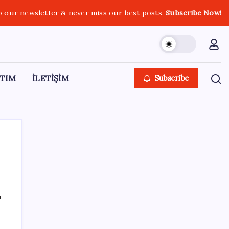
o our newsletter & never miss our best posts.
Subscribe Now!
TIM
İLETİŞİM
Subscribe
SON YAZILAR
ı
CarrefourSA’dan dikkat çeken ‘alkol’ kararı:
Stoklar bitince satış sona erecek iddiası…