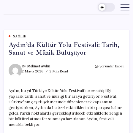
Skip
to
content
SAĞLIK
Aydın’da Kültür Yolu Festivali: Tarih,
Sanat ve Müzik Buluşuyor
Aydın’da
By
Mehmet Aydın
yorumlar kapalı
Kültür
2 Mayıs 2026
2 Min Read
Yolu
Festivali:
Tarih,
Aydın, bu yıl Türkiye Kültür Yolu Festivali’ne ev sahipliği
Sanat
yaparak tarih, sanat ve müziği bir araya getiriyor. Festival,
ve
Müzik
Türkiye’nin çeşitli şehirlerinde düzenlenerek kapsamını
Buluşuyor
genişletirken, Aydın da bu özel etkinliklerin bir parçası haline
için
geldi. Farklı noktalarda gerçekleştirilecek etkinliklerle zengin
bir kültürel atmosfer sunmaya hazırlanan Aydın, festivali
merakla bekliyor.