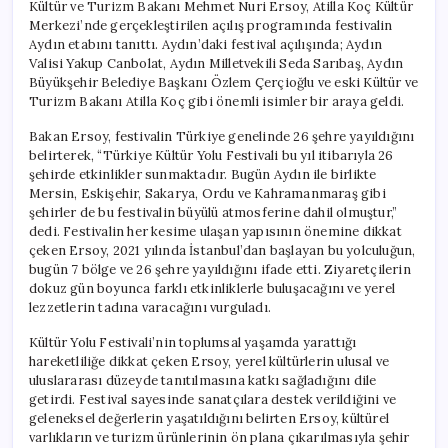
Kültür ve Turizm Bakanı Mehmet Nuri Ersoy, Atilla Koç Kültür
Merkezi’nde gerçekleştirilen açılış programında festivalin
Aydın etabını tanıttı. Aydın’daki festival açılışında; Aydın
Valisi Yakup Canbolat, Aydın Milletvekili Seda Sarıbaş, Aydın
Büyükşehir Belediye Başkanı Özlem Çerçioğlu ve eski Kültür ve
Turizm Bakanı Atilla Koç gibi önemli isimler bir araya geldi.
Bakan Ersoy, festivalin Türkiye genelinde 26 şehre yayıldığını
belirterek, “Türkiye Kültür Yolu Festivali bu yıl itibarıyla 26
şehirde etkinlikler sunmaktadır. Bugün Aydın ile birlikte
Mersin, Eskişehir, Sakarya, Ordu ve Kahramanmaraş gibi
şehirler de bu festivalin büyülü atmosferine dahil olmuştur,”
dedi. Festivalin her kesime ulaşan yapısının önemine dikkat
çeken Ersoy, 2021 yılında İstanbul’dan başlayan bu yolculuğun,
bugün 7 bölge ve 26 şehre yayıldığını ifade etti. Ziyaretçilerin
dokuz gün boyunca farklı etkinliklerle buluşacağını ve yerel
lezzetlerin tadına varacağını vurguladı.
Kültür Yolu Festivali’nin toplumsal yaşamda yarattığı
hareketliliğe dikkat çeken Ersoy, yerel kültürlerin ulusal ve
uluslararası düzeyde tanıtılmasına katkı sağladığını dile
getirdi. Festival sayesinde sanatçılara destek verildiğini ve
geleneksel değerlerin yaşatıldığını belirten Ersoy, kültürel
varlıkların ve turizm ürünlerinin ön plana çıkarılmasıyla şehir