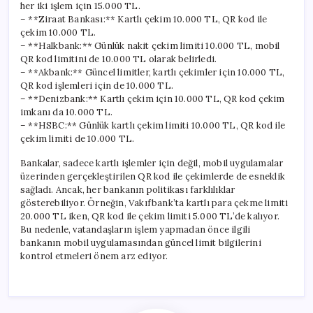
her iki işlem için 15.000 TL.
– **Ziraat Bankası:** Kartlı çekim 10.000 TL, QR kod ile
çekim 10.000 TL.
– **Halkbank:** Günlük nakit çekim limiti 10.000 TL, mobil
QR kod limitini de 10.000 TL olarak belirledi.
– **Akbank:** Güncel limitler, kartlı çekimler için 10.000 TL,
QR kod işlemleri için de 10.000 TL.
– **Denizbank:** Kartlı çekim için 10.000 TL, QR kod çekim
imkanı da 10.000 TL.
– **HSBC:** Günlük kartlı çekim limiti 10.000 TL, QR kod ile
çekim limiti de 10.000 TL.
Bankalar, sadece kartlı işlemler için değil, mobil uygulamalar
üzerinden gerçekleştirilen QR kod ile çekimlerde de esneklik
sağladı. Ancak, her bankanın politikası farklılıklar
gösterebiliyor. Örneğin, Vakıfbank’ta kartlı para çekme limiti
20.000 TL iken, QR kod ile çekim limiti 5.000 TL’de kalıyor.
Bu nedenle, vatandaşların işlem yapmadan önce ilgili
bankanın mobil uygulamasından güncel limit bilgilerini
kontrol etmeleri önem arz ediyor.