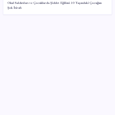
Okul Saldırıları ve Çocuklarda Şiddet Eğilimi: 10 Yaşındaki Çocuğun
Şok İtirafı
SON YAZILAR
Meta’dan Yazılımcılar için Yeni Araç: Muse Code
CarrefourSA’dan dikkat çeken ‘alkol’ kararı: Stoklar
bitince satış sona erecek iddiası…
İmamoğlu’na bir ‘erişim engeli’ daha: Görünmez
kılındı!
İngiltere’de siber saldırı: 100 binden fazla polise ait