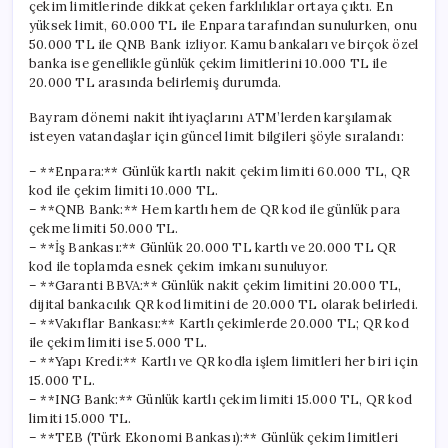
çekim limitlerinde dikkat çeken farklılıklar ortaya çıktı. En
yüksek limit, 60.000 TL ile Enpara tarafından sunulurken, onu
50.000 TL ile QNB Bank izliyor. Kamu bankaları ve birçok özel
banka ise genellikle günlük çekim limitlerini 10.000 TL ile
20.000 TL arasında belirlemiş durumda.
Bayram dönemi nakit ihtiyaçlarını ATM’lerden karşılamak
isteyen vatandaşlar için güncel limit bilgileri şöyle sıralandı:
– **Enpara:** Günlük kartlı nakit çekim limiti 60.000 TL, QR
kod ile çekim limiti 10.000 TL.
– **QNB Bank:** Hem kartlı hem de QR kod ile günlük para
çekme limiti 50.000 TL.
– **İş Bankası:** Günlük 20.000 TL kartlı ve 20.000 TL QR
kod ile toplamda esnek çekim imkanı sunuluyor.
– **Garanti BBVA:** Günlük nakit çekim limitini 20.000 TL,
dijital bankacılık QR kod limitini de 20.000 TL olarak belirledi.
– **Vakıflar Bankası:** Kartlı çekimlerde 20.000 TL; QR kod
ile çekim limiti ise 5.000 TL.
– **Yapı Kredi:** Kartlı ve QR kodla işlem limitleri her biri için
15.000 TL.
– **ING Bank:** Günlük kartlı çekim limiti 15.000 TL, QR kod
limiti 15.000 TL.
– **TEB (Türk Ekonomi Bankası):** Günlük çekim limitleri