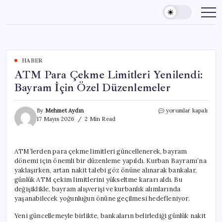
Skip
to
content
HABER
ATM Para Çekme Limitleri Yenilendi:
Bayram İçin Özel Düzenlemeler
ATM
By
Mehmet Aydın
yorumlar kapalı
Para
17 Mayıs 2026
2 Min Read
Çekme
Limitleri
Yenilendi:
ATM’lerden para çekme limitleri güncellenerek, bayram
Bayram
dönemi için önemli bir düzenleme yapıldı. Kurban Bayramı’na
İçin
Özel
yaklaşırken, artan nakit talebi göz önüne alınarak bankalar,
Düzenlemeler
günlük ATM çekim limitlerini yükseltme kararı aldı. Bu
için
değişiklikle, bayram alışverişi ve kurbanlık alımlarında
yaşanabilecek yoğunluğun önüne geçilmesi hedefleniyor.
Yeni güncellemeyle birlikte, bankaların belirlediği günlük nakit