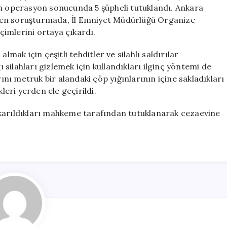
Gözaltı
en operasyon sonucunda 5 şüpheli tutuklandı. Ankara
ve
len soruşturmada, İl Emniyet Müdürlüğü Organize
Tutuklama
içimlerini ortaya çıkardı.
için
lmak için çeşitli tehditler ve silahlı saldırılar
ı silahları gizlemek için kullandıkları ilginç yöntemi de
rını metruk bir alandaki çöp yığınlarının içine sakladıkları
leri yerden ele geçirildi.
ıkarıldıkları mahkeme tarafından tutuklanarak cezaevine