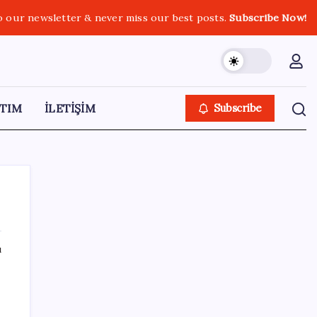
o our newsletter & never miss our best posts.
Subscribe Now!
TIM
İLETİŞİM
Subscribe
ı
SON YAZILAR
AB’den 348 uyduluk güvenlik iletişim ağına
onay