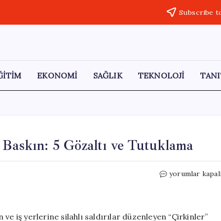
Subscribe t
ĞİTİM
EKONOMİ
SAĞLIK
TEKNOLOJİ
TANI
 Baskın: 5 Gözaltı ve Tutuklama
Ankara’da
yorumlar kapal
“Çirkinler”
Çetesine
Baskın:
5
e iş yerlerine silahlı saldırılar düzenleyen “Çirkinler”