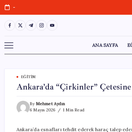
Skip
-
to
content
https://www.facebook.com/
https://twitter.com/
https://t.me/
https://www.instagram.com/
https://youtube.com/
ANA SAYFA
E
EĞITIM
Ankara’da “Çirkinler” Çetesine
By
Mehmet Aydın
6 Mayıs 2026
1 Min Read
Ankara’da esnafları tehdit ederek haraç talep eden v