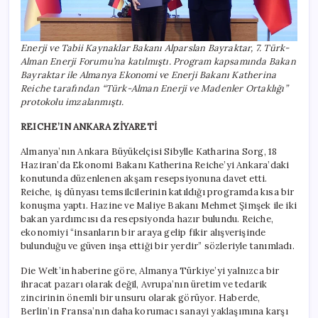
Enerji ve Tabii Kaynaklar Bakanı Alparslan Bayraktar, 7. Türk-
Alman Enerji Forumu’na katılmıştı. Program kapsamında Bakan
Bayraktar ile Almanya Ekonomi ve Enerji Bakanı Katherina
Reiche tarafından “Türk-Alman Enerji ve Madenler Ortaklığı”
protokolu imzalanmıştı.
REICHE’IN ANKARA ZİYARETİ
Almanya’nın Ankara Büyükelçisi Sibylle Katharina Sorg, 18
Haziran’da Ekonomi Bakanı Katherina Reiche’yi Ankara’daki
konutunda düzenlenen akşam resepsiyonuna davet etti.
Reiche, iş dünyası temsilcilerinin katıldığı programda kısa bir
konuşma yaptı. Hazine ve Maliye Bakanı Mehmet Şimşek ile iki
bakan yardımcısı da resepsiyonda hazır bulundu. Reiche,
ekonomiyi “insanların bir araya gelip fikir alışverişinde
bulunduğu ve güven inşa ettiği bir yerdir” sözleriyle tanımladı.
Die Welt’in haberine göre, Almanya Türkiye’yi yalnızca bir
ihracat pazarı olarak değil, Avrupa’nın üretim ve tedarik
zincirinin önemli bir unsuru olarak görüyor. Haberde,
Berlin’in Fransa’nın daha korumacı sanayi yaklaşımına karşı