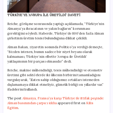
TÜRKİYE’YE ‘AVRUPA İLE ÜRETİLDİ’ DAVETİ
Reiche, görüşme sonrasında yaptığı açıklamada, “Türkiye’nin
Almanya’ya ihracatının ve yakın bağların” korunması
gerektiğini söyledi. Haberde, Türkiye’de 800’den fazla Alman
şirketinin üretim tesisi bulunduğuna dikkat çekildi.
Alman Bakan, ziyaretin sonunda Politico’ya verdiği demeçte,
“Bizden istenen, bunun sadece bir niyet beyanı olarak
kalmaması, Türkiye’nin elbette ‘Avrupa ile Üretildi’
yaklaşımının bir parçası olmasıdır” dedi.
Reiche, makine mühendisliği, tesis mühendisliği ve otomotiv
üretimi gibi sektörlerde iki ülkenin birbirini tamamladığını
vurgulayarak, “Zaten sahip olduğumuz ortakları istemeden
dışlamamaya dikkat etmeliyiz, gümrük birliği on yıllardır var.”
ifadelerini kullandı.
The post
Almanya, Fransa’ya karşı Türkiye ile ittifak peşinde:
Alman basınından çarpıcı iddia
appeared first on
Kilis
Egitim
.