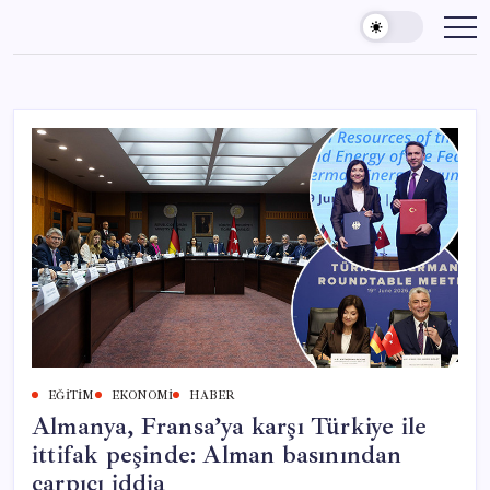
Skip
to
content
EĞITIM
EKONOMI
HABER
Almanya, Fransa’ya karşı Türkiye ile
ittifak peşinde: Alman basınından
çarpıcı iddia