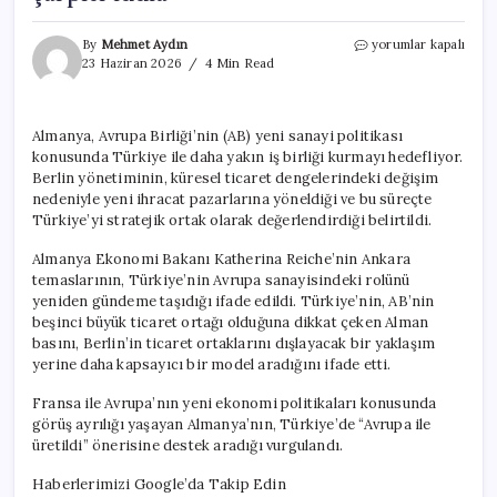
Almanya,
By
Mehmet Aydın
yorumlar kapalı
Fransa’ya
23 Haziran 2026
4 Min Read
karşı
Türkiye
ile
Almanya, Avrupa Birliği’nin (AB) yeni sanayi politikası
ittifak
konusunda Türkiye ile daha yakın iş birliği kurmayı hedefliyor.
peşinde:
Alman
Berlin yönetiminin, küresel ticaret dengelerindeki değişim
basınından
nedeniyle yeni ihracat pazarlarına yöneldiği ve bu süreçte
çarpıcı
Türkiye’yi stratejik ortak olarak değerlendirdiği belirtildi.
iddia
için
Almanya Ekonomi Bakanı Katherina Reiche’nin Ankara
temaslarının, Türkiye’nin Avrupa sanayisindeki rolünü
yeniden gündeme taşıdığı ifade edildi. Türkiye’nin, AB’nin
beşinci büyük ticaret ortağı olduğuna dikkat çeken Alman
basını, Berlin’in ticaret ortaklarını dışlayacak bir yaklaşım
yerine daha kapsayıcı bir model aradığını ifade etti.
Fransa ile Avrupa’nın yeni ekonomi politikaları konusunda
görüş ayrılığı yaşayan Almanya’nın, Türkiye’de “Avrupa ile
üretildi” önerisine destek aradığı vurgulandı.
Haberlerimizi Google’da Takip Edin