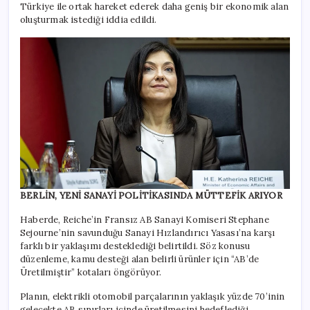
Türkiye ile ortak hareket ederek daha geniş bir ekonomik alan
oluşturmak istediği iddia edildi.
BERLİN, YENİ SANAYİ POLİTİKASINDA MÜTTEFİK ARIYOR
Haberde, Reiche’in Fransız AB Sanayi Komiseri Stephane
Sejourne’nin savunduğu Sanayi Hızlandırıcı Yasası’na karşı
farklı bir yaklaşımı desteklediği belirtildi. Söz konusu
düzenleme, kamu desteği alan belirli ürünler için “AB’de
Üretilmiştir” kotaları öngörüyor.
Planın, elektrikli otomobil parçalarının yaklaşık yüzde 70’inin
gelecekte AB sınırları içinde üretilmesini hedeflediği