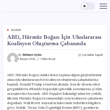
Skip
to
content
HABER
ABD, Hürmüz Boğazı İçin Uluslararası
Koalisyon Oluşturma Çabasında
ABD,
By
Mehmet Aydın
yorumlar kapalı
Hürmüz
1 Mayıs 2026
1 Min Read
Boğazı
İçin
Uluslararası
ABD, Hürmüz Boğazı’ndaki deniz taşımacılığını güçlendirmek
Koalisyon
amacıyla uluslararası bir koalisyon oluşturma çalışmalarına
Oluşturma
Çabasında
başladı. Donald Trump yönetimi altında, İran ile devam eden
için
gerginliklerin etkisiyle boğazdaki güvenlik sorunlarına çözüm
arayışları hız kazandı. ABD Dışişleri Bakanlığı’ndan bir yetkili,
ülkenin Hürmüz Boğazı konusundaki yeni koalisyon çabalarını
doğruladı. Wall Street Journal’ın haberinde belirtilen bilgilere
göre, Yetkili, “Deniz Yolu Özgürlüğü Birimi (MFC), gemilerin