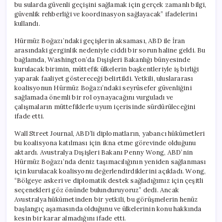
bu sularda güvenli geçişini sağlamak için gerçek zamanlı bilgi,
güvenlik rehberliği ve koordinasyon sağlayacak” ifadelerini
kullandı.
Hürmüz Boğazı’ndaki geçişlerin aksaması, ABD ile İran
arasındaki gerginlik nedeniyle ciddi bir sorun haline geldi. Bu
bağlamda, Washington’da Dışişleri Bakanlığı bünyesinde
kurulacak birimin, müttefik ülkelerin başkentleriyle iş birliği
yaparak faaliyet göstereceği belirtildi. Yetkili, uluslararası
koalisyonun Hürmüz Boğazı’ndaki seyrüsefer güvenliğini
sağlamada önemli bir rol oynayacağını vurguladı ve
çalışmaların müttefiklerle uyum içerisinde sürdürüleceğini
ifade etti.
Wall Street Journal, ABD’li diplomatların, yabancı hükümetleri
bu koalisyona katılması için ikna etme görevinde olduğunu
aktardı. Avustralya Dışişleri Bakanı Penny Wong, ABD’nin
Hürmüz Boğazı’nda deniz taşımacılığının yeniden sağlanması
için kurulacak koalisyonu değerlendirdiklerini açıkladı. Wong,
“Bölgeye askeri ve diplomatik destek sağladığımız için çeşitli
seçenekleri göz önünde bulunduruyoruz” dedi. Ancak
Avustralya hükümetinden bir yetkili, bu görüşmelerin henüz
başlangıç aşamasında olduğunu ve ülkelerinin konu hakkında
kesin bir karar almadığını ifade etti.