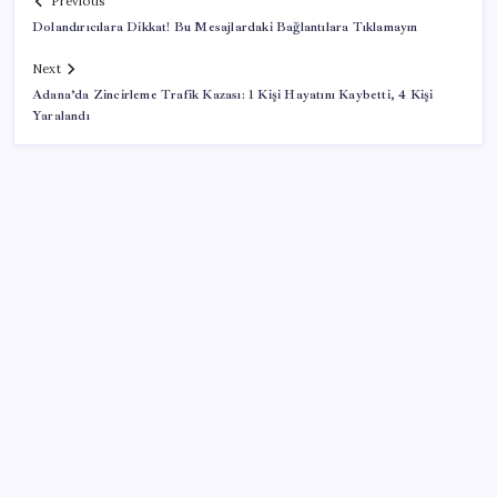
Previous
Dolandırıcılara Dikkat! Bu Mesajlardaki Bağlantılara Tıklamayın
Next
Adana’da Zincirleme Trafik Kazası: 1 Kişi Hayatını Kaybetti, 4 Kişi
Yaralandı
SON YAZILAR
Türkiye’ye gelen turistler alışveriş yapmadı, saçını
yaptırdı!
AB’den 348 uyduluk güvenlik iletişim ağına onay