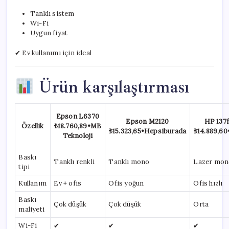
Tanklı sistem
Wi-Fi
Uygun fiyat
✔ Ev kullanımı için ideal
Ürün karşılaştırması
Epson L6370
Epson M2120
HP 137
Özellik
₺18.760,89
•
MB
₺15.323,65
•
Hepsiburada
₺14.889,60
Teknoloji
Baskı
Tanklı renkli
Tanklı mono
Lazer mon
tipi
Kullanım
Ev + ofis
Ofis yoğun
Ofis hızlı
Baskı
Çok düşük
Çok düşük
Orta
maliyeti
Wi-Fi
✔
✔
✔