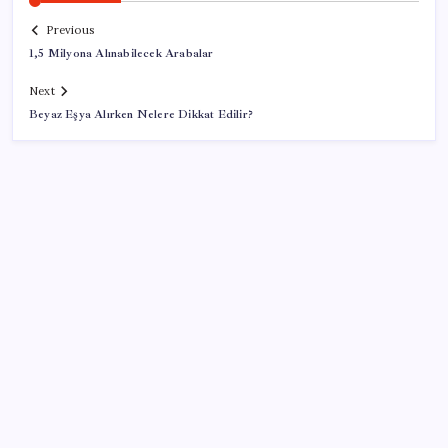
Previous
1,5 Milyona Alınabilecek Arabalar
Next
Beyaz Eşya Alırken Nelere Dikkat Edilir?
SON YAZILAR
CarrefourSA’dan dikkat çeken ‘alkol’ kararı: Stoklar
bitince satış sona erecek iddiası…
İmamoğlu’na bir ‘erişim engeli’ daha: Görünmez