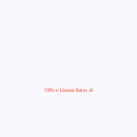
Kategoriler
Eğitim
Ekonomi
Haber
Sağlık
Teknoloji
Office Lisans Satın Al