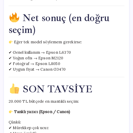
Net sonuç (en doğru
seçim)
Eğer tek model söylemem gerekirse:
✔ Genel kullanım → Epson L6370
✔ Yoğun ofis → Epson M2120
✔ Fotoğraf → Epson L8050
✔ Uygun fiyat → Canon G3470
SON TAVSİYE
20.000 TL bütçede en mantıklı seçim:
Tanklı yazıcı (Epson / Canon)
Çünkü:
✔ Mürekkep çok ucuz