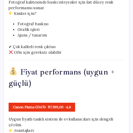
Fotoğraf kalitesinde baskı isteyenler için üst düzey renk
performansı sunar.
Kimler için?
Fotoğraf baskısı
Grafik işleri
Ajans / tasarım
✔ Çok kaliteli renk çıktısı
Ofis için gereksiz olabilir
Fiyat performans (uygun +
güçlü)
Canon Pixma G3470
· ₺7.399,00
·
4,6
Uygun fiyatlı tanklı sistem ile ev kullanıcıları için dengeli
çözüm.
Avantajları: