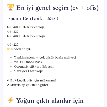
En iyi genel seçim (ev + ofis)
Epson EcoTank L6370
₺18.760,89
•
MB Teknoloji
4,6 (227)
₺18.760,89
•
MB Teknoloji
•
4,6 (227)
Neden en iyi?
Tanklı sistem → çok düşük baskı maliyeti
Wi-Fi + mobil baskı
Otomatik çift taraflı baskı
Tarayıcı + fotokopi
✔ Ev + küçük ofis için mükemmel
✔ Mürekkep çok uzun gider
Yoğun çıktı alanlar için