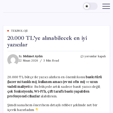
Skip
to
content
TEKNOLOJI
20.000 TL’ye alınabilecek en iyi
yazıcılar
20.000
By
Mehmet Aydın
yorumlar kapalı
TL’ye
22 Nisan 2026
3 Min Read
alınabilecek
en
iyi
20.000 TL bütçe ile yazıcı alırken en önemli konu
baskı türü
yazıcılar
(lazer mi tanklı mı)
,
kullanım amacı (ev mi ofis mi)
ve
uzun
için
vadeli maliyet
tir. Bu bütçede artık sadece basit yazıcı değil;
çok fonksiyonlu, Wi-Fi’lı, çift taraflı baskı yapabilen
profesyonel cihazlar
alabilirsin.
Şimdi sana hem öneri hem detaylı rehber şeklinde net bir
içerik hazırladım