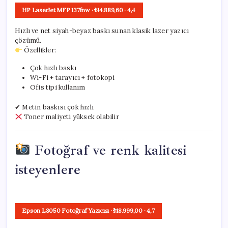
HP LaserJet MFP 137fnw
· ₺14.889,60
·
4,4
Hızlı ve net siyah-beyaz baskı sunan klasik lazer yazıcı
çözümü.
Özellikler:
Çok hızlı baskı
Wi-Fi + tarayıcı + fotokopi
Ofis tipi kullanım
✔ Metin baskısı çok hızlı
Toner maliyeti yüksek olabilir
Fotoğraf ve renk kalitesi
isteyenlere
Epson L8050 Fotoğraf Yazıcısı
· ₺18.999,00
·
4,7