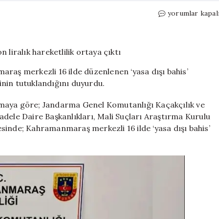
16
yorumlar kapal
ilde
yasa
dışı
bahis
operasyonu!
araş merkezli 16 ilde düzenlenen ‘yasa dışı bahis’
114
nin tutuklandığını duyurdu.
milyon
liralık
amaya göre; Jandarma Genel Komutanlığı Kaçakçılık ve
hareketlilik
ortaya
dele Daire Başkanlıkları, Mali Suçları Araştırma Kurulu
çıktı
sinde; Kahramanmaraş merkezli 16 ilde ‘yasa dışı bahis’
için