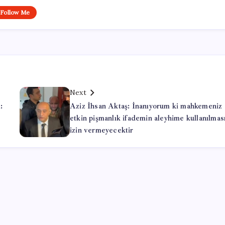
Follow Me
Next
:
Aziz İhsan Aktaş: İnanıyorum ki mahkemeniz
etkin pişmanlık ifademin aleyhime kullanılmas
izin vermeyecektir
Office Lisans Satın Al