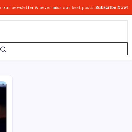
o our newsletter & never miss our best posts.
Subscribe Now!
SON YAZILAR
Otel doluluk oranlarında beş yılın düşük