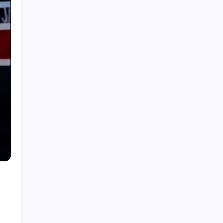
Haziran ayı
Bloomberg Businessweek Türkiye’nin 142.
sayısı çıktı
İran, anlaşmada ABD ve İsrail gemilerine
yasak istiyor
Türkiye, Suudi Arabistan ve Pakistan üçlü
savunma anlaşması imzalayacak
Menderes Belediyesi’ne operasyon:
Belediye Başkanı Çiçek dahil 16 kişi adliyeye
sevk edildi
Benzin fiyatlarına yeni zam yolda: Dünkü
indirim tabelalara yansımamıştı…
Tarayıcıda Yapay Zeka: Android Chrome’a
Gemini Geldi
Meta’dan Yazılımcılar için Yeni Araç: Muse
Code
CarrefourSA’dan dikkat çeken ‘alkol’ kararı: