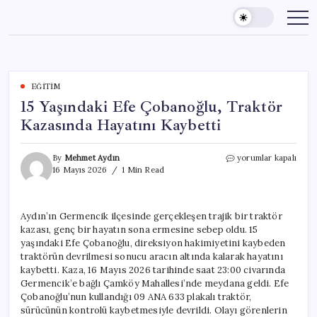
Skip
to
content
EĞITIM
15 Yaşındaki Efe Çobanoğlu, Traktör
Kazasında Hayatını Kaybetti
15
By
Mehmet Aydın
yorumlar kapalı
Yaşındaki
16 Mayıs 2026
1 Min Read
Efe
Çobanoğlu,
Traktör
Aydın’ın Germencik ilçesinde gerçekleşen trajik bir traktör
Kazasında
kazası, genç bir hayatın sona ermesine sebep oldu. 15
Hayatını
Kaybetti
yaşındaki Efe Çobanoğlu, direksiyon hakimiyetini kaybeden
için
traktörün devrilmesi sonucu aracın altında kalarak hayatını
kaybetti. Kaza, 16 Mayıs 2026 tarihinde saat 23:00 civarında
Germencik’e bağlı Çamköy Mahallesi’nde meydana geldi. Efe
Çobanoğlu’nun kullandığı 09 ANA 633 plakalı traktör,
sürücünün kontrolü kaybetmesiyle devrildi. Olayı görenlerin