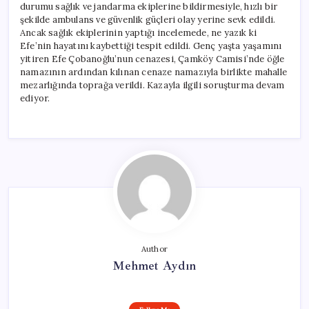
durumu sağlık ve jandarma ekiplerine bildirmesiyle, hızlı bir
şekilde ambulans ve güvenlik güçleri olay yerine sevk edildi.
Ancak sağlık ekiplerinin yaptığı incelemede, ne yazık ki
Efe’nin hayatını kaybettiği tespit edildi. Genç yaşta yaşamını
yitiren Efe Çobanoğlu’nun cenazesi, Çamköy Camisi’nde öğle
namazının ardından kılınan cenaze namazıyla birlikte mahalle
mezarlığında toprağa verildi. Kazayla ilgili soruşturma devam
ediyor.
Author
Mehmet Aydın