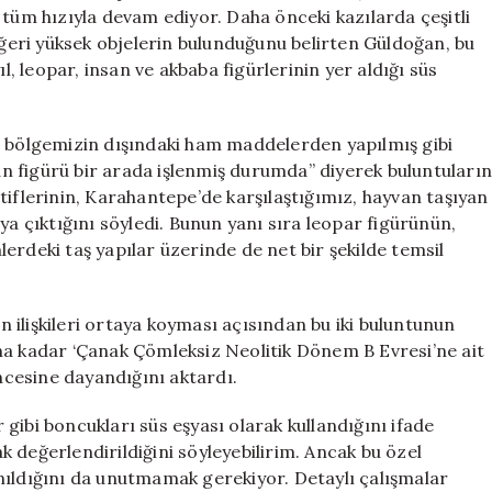
Eşsiz
 tüm hızıyla devam ediyor. Daha önceki kazılarda çeşitli
Süs
eri yüksek objelerin bulunduğunu belirten Güldoğan, bu
Eşyaları
 yıl, leopar, insan ve akbaba figürlerinin yer aldığı süs
Keşfedildi
için
, bölgemizin dışındaki ham maddelerden yapılmış gibi
san figürü bir arada işlenmiş durumda” diyerek buluntuların
tiflerinin, Karahantepe’de karşılaştığımız, hayvan taşıyan
ya çıktığını söyledi. Bunun yanı sıra leopar figürünün,
erdeki taş yapılar üzerinde de net bir şekilde temsil
an ilişkileri ortaya koyması açısından bu iki buluntunun
na kadar ‘Çanak Çömleksiz Neolitik Dönem B Evresi’ne ait
öncesine dayandığını aktardı.
gibi boncukları süs eşyası olarak kullandığını ifade
ak değerlendirildiğini söyleyebilirim. Ancak bu özel
nıldığını da unutmamak gerekiyor. Detaylı çalışmalar