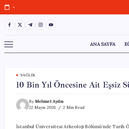
Skip
-
to
content
https://www.facebook.com/
https://twitter.com/
https://t.me/
https://www.instagram.com/
https://youtube.com/
ANA SAYFA
E
SAĞLIK
10 Bin Yıl Öncesine Ait Eşsiz S
By
Mehmet Aydın
22 Mayıs 2026
2 Min Read
İstanbul Üniversitesi Arkeoloji Bölümü’nde Tarih 