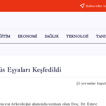
Subscribe t
ĞİTİM
EKONOMİ
SAĞLIK
TEKNOLOJİ
TANI
üs Eşyaları Keşfedildi
10
yorumlar kapal
Bin
Yıl
Öncesine
Ait
Öncesi Arkeolojisi alanında uzman olan Doç. Dr. Emre