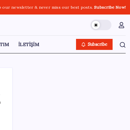
o our newsletter & never miss our best posts.
Subscribe Now!
TIM
İLETİŞİM
Subscribe
ı
SON YAZILAR
AB’den 348 uyduluk güvenlik iletişim ağına
onay