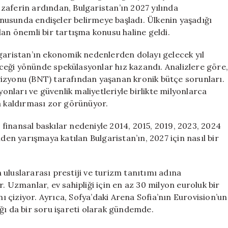
Ev
u zaferin ardından, Bulgaristan’ın 2027 yılında
Sahipliği
nusunda endişeler belirmeye başladı. Ülkenin yaşadığı
Belirsiz
dan önemli bir tartışma konusu haline geldi.
için
lgaristan’ın ekonomik nedenlerden dolayı gelecek yıl
ceği yönünde spekülasyonlar hız kazandı. Analizlere göre
vizyonu (BNT) tarafından yaşanan kronik bütçe sorunları.
ları ve güvenlik maliyetleriyle birlikte milyonlarca
na kaldırması zor görünüyor.
finansal baskılar nedeniyle 2014, 2015, 2019, 2023, 2024
iden yarışmaya katılan Bulgaristan’ın, 2027 için nasıl bir
uluslararası prestiji ve turizm tanıtımı adına
. Uzmanlar, ev sahipliği için en az 30 milyon euroluk bir
nı çiziyor. Ayrıca, Sofya’daki Arena Sofia’nın Eurovision’un
ğı da bir soru işareti olarak gündemde.