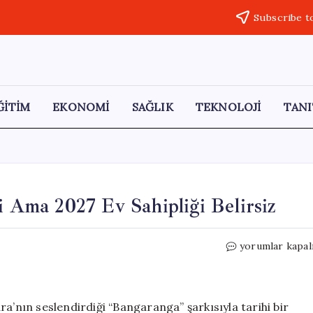
Subscribe t
ĞİTİM
EKONOMİ
SAĞLIK
TEKNOLOJİ
TANI
i Ama 2027 Ev Sahipliği Belirsiz
Bulgaristan
yorumlar kapal
Eurovision
Birincisi
Ama
2027
a’nın seslendirdiği “Bangaranga” şarkısıyla tarihi bir