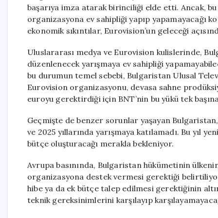
başarıya imza atarak birinciliği elde etti. Ancak, b
organizasyona ev sahipliği yapıp yapamayacağı ko
ekonomik sıkıntılar, Eurovision’un geleceği açısın
Uluslararası medya ve Eurovision kulislerinde, Bu
düzenlenecek yarışmaya ev sahipliği yapamayabile
bu durumun temel sebebi, Bulgaristan Ulusal Tele
Eurovision organizasyonu, devasa sahne prodüksiyon
euroyu gerektirdiği için BNT’nin bu yükü tek başı
Geçmişte de benzer sorunlar yaşayan Bulgaristan, 
ve 2025 yıllarında yarışmaya katılamadı. Bu yıl yen
bütçe oluşturacağı merakla bekleniyor.
Avrupa basınında, Bulgaristan hükümetinin ülkenin 
organizasyona destek vermesi gerektiği belirtiliyor
hibe ya da ek bütçe talep edilmesi gerektiğinin altı
teknik gereksinimlerini karşılayıp karşılayamayaca