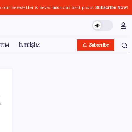
o our newsletter & never miss our best posts.
Subscribe Now!
TIM
İLETİŞİM
Subscribe
ı
SON YAZILAR
CarrefourSA’dan dikkat çeken ‘alkol’ kararı:
Stoklar bitince satış sona erecek iddiası…