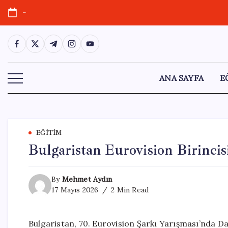
Skip
-
to
content
https://www.facebook.com/
https://twitter.com/
https://t.me/
https://www.instagram.com/
https://youtube.com/
ANA SAYFA
E
EĞITIM
Bulgaristan Eurovision Birincis
By
Mehmet Aydın
17 Mayıs 2026
2 Min Read
Bulgaristan, 70. Eurovision Şarkı Yarışması’nda Dar